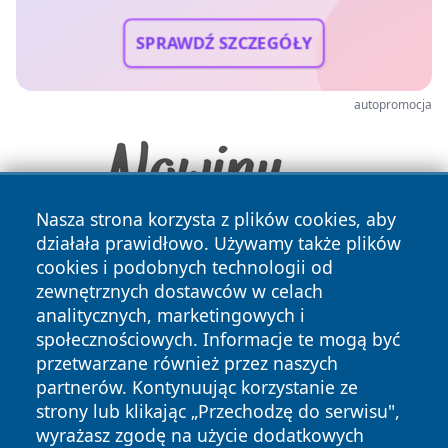
SPRAWDŹ SZCZEGÓŁY
autopromocja
Nasza strona korzysta z plików cookies, aby
działała prawidłowo. Używamy także plików
cookies i podobnych technologii od
zewnętrznych dostawców w celach
analitycznych, marketingowych i
społecznościowych. Informacje te mogą być
przetwarzane również przez naszych
Copyright © 2026 nowinypilskie.pl Wszystkie prawa
partnerów. Kontynuując korzystanie ze
zastrzeżone.
strony lub klikając „Przechodzę do serwisu",
wyrażasz zgodę na użycie dodatkowych