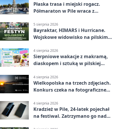
Płaska trasa i miejski rogacz.
Półmaraton w Pile wraca z
lokalnym pakietem
5 sierpnia 2026
Bayraktar, HIMARS i Hurricane.
Wojskowe widowisko na pilskim
lotnisku
4 sierpnia 2026
Sierpniowe wakacje z makramą,
diaskopem i sztuką w pilskiej
bibliotece
4 sierpnia 2026
Wielkopolska na trzech zdjęciach.
Konkurs czeka na fotograficzne
odkrycia
4 sierpnia 2026
Kradzież w Pile, 24-latek pojechał
na festiwal. Zatrzymano go nad
morzem