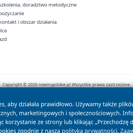
, szkolenia, doradztwo metodyczne
ypożyczanie
ontakt i obszar działania
lice
jazd
Copyright © 2026 nowinypilskie.pl Wszystkie prawa zastrzeżone.
es, aby działała prawidłowo. Używamy także plik
News
Autorzy
Polityka Prywatności
Polityka Cookie
cznych, marketingowych i społecznościowych. Inf
 korzystanie ze strony lub klikając „Przechodzę 
ookies zgodnie z naszą
polityką prywatności
.
Zaaw