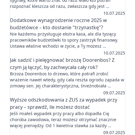
sygnały, które warto znać od razu Mało kto potrafi
rozpoznać kleszcza od razu, zwłaszcza gdy jest …
10.07.2025
Dodatkowe wynagrodzenie roczne 2025 w
budżetówce – kto dostanie "trzynastkę"?
Nie każdemu przysługuje ekstra kasa, ale dla tysięcy
pracowników budżetówki to spory zastrzyk finansowy.
Ustawa właśnie wchodzi w życie, a Ty możesz …
10.07.2025
Jak sadzić i pielęgnować brzozę Doorenbos? Z
czym ją łączyć, by zachwycała cały rok?
Brzoza Doorenbos to drzewo, które potrafi zrobić
wrażenie nawet wtedy, gdy cała reszta ogrodu zapada w
zimowy sen. Jej charakterystyczna, śnieżnobiała …
09.07.2025
Wyższe odszkodowania z ZUS za wypadek przy
pracy – sprawdź, ile możesz dostać
Jeśli miałeś wypadek przy pracy albo dopadła Cię
choroba zawodowa, teraz możesz otrzymać znacznie
więcej pieniędzy. Od 1 kwietnia stawka za każdy …
09.07.2025