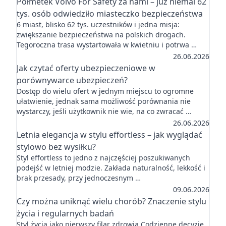
Półmetek Volvo For Safety za nami – już niemal 62
tys. osób odwiedziło miasteczko bezpieczeństwa
6 miast, blisko 62 tys. uczestników i jedna misja:
zwiększanie bezpieczeństwa na polskich drogach.
Tegoroczna trasa wystartowała w kwietniu i potrwa …
26.06.2026
Jak czytać oferty ubezpieczeniowe w
porównywarce ubezpieczeń?
Dostęp do wielu ofert w jednym miejscu to ogromne
ułatwienie, jednak sama możliwość porównania nie
wystarczy, jeśli użytkownik nie wie, na co zwracać …
26.06.2026
Letnia elegancja w stylu effortless – jak wyglądać
stylowo bez wysiłku?
Styl effortless to jedno z najczęściej poszukiwanych
podejść w letniej modzie. Zakłada naturalność, lekkość i
brak przesady, przy jednoczesnym …
09.06.2026
Czy można uniknąć wielu chorób? Znaczenie stylu
życia i regularnych badań
Styl życia jako pierwszy filar zdrowia Codzienne decyzje