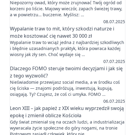
Niepozorny owad, który może zrujnować Twój ogród od
korzeni po liście. Majowy wieczór, zapach świeżej trawy,
a w powietrzu… buczenie. Myślisz: …
08.07.2025
Wypalanie traw to mit, który szkodzi naturze i
może kosztować cię nawet 30 000 zł
Wypalanie traw to wciąż jedna z najbardziej szkodliwych
i błędnie uzasadnianych praktyk, która powraca każdej
wiosny jak zły sen. Choć wydaje się …
07.07.2025
Dlaczego FOMO steruje twoimi decyzjami i jak się
z tego wyzwolić?
Nieświadomie przewijasz social media, a w środku coś
cię ściska — znajomi podróżują, inwestują, kupują,
osiągają. Ty? Czujesz, że coś ci umyka. FOMO …
06.07.2025
Leon XIII – jak papież z XIX wieku wyprzedził swoją
epokę i zmienił oblicze Kościoła
Gdy świat zmieniał się na oczach ludzi, a industrializacja
wywracała życie społeczne do góry nogami, na tronie
Piotrowym zasiadł człowiek, który nie …