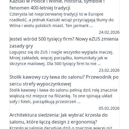
Kaziuki w Polsce i Wilnie. Historia, symbole i
fenomen 400-letniej tradycji
Czterysta lat nieprzerwanej tradycji to w Europie
rzadkość, a jednak Kaziuki wciąż przyciągają tłumy do
Wilna i wielu polskich miast. Ten jarmark …
24.02.2026
Jesteś wśród 500 tysięcy firm? Nowy eZUS zmienia
zasady gry
Logujesz się do ZUS i nagle wszystko wygląda inaczej.
Mniej zakładek, więcej porządku, komunikaty jak w
skrzynce mailowej. Dla 500 tysięcy firm to nie …
23.02.2026
Stolik kawowy czy ława do salonu? Przewodnik po
sercu strefy wypoczynkowej
Stolik kawowy i ława do salonu pełnią dziś rolę znacznie
większą niż miejsce na filiżankę. To one spinają układ
sofy i foteli, porządkują przestrzeń …
05.02.2026
Architektura siedzenia: Jak wybrać krzesła do
salonu, które łączą design z ergonomią?
Krzesło w salonie decyduje dziś o znacznie więcej niż