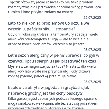
Trądzik różowaty (acne rosacea) to nie tylko problem
kosmetyczny, ale i przewlekła choroba skóry, powodująca
rumień i inne przykre zmiany na twarzy. …
25.07.2025
Lato to nie koniec problemów! Co uczula we
wrześniu, październiku i listopadzie?
Gdy dni robią się krótsze, a temperatury spadają, wielu
alergików odetchnęłoby z ulgą — ale to wcale nie
oznacza końca problemów. Wrzesień to jeszcze …
23.07.2025
Letni sezon alergiczny w pełni? Sprawdź, co pyli w
czerwcu, lipcu i sierpniu i jak przetrwać ten czas
Myślałeś, że najgorsze już za tobą? Niestety, dla wielu
alergików lato wcale nie przynosi ulgi. Gdy drzewa
kończą pylenie, pałeczkę przejmują trawy, …
23.07.2025
Bąblowica ukryta w jagodach i grzybach. Jak
naprawdę groźny jest ten cichy pasożyt?
Kilka garści jagód zebranych podczas leśnego spaceru
mogą smakować wakacjami, ale też stać się początkiem
problemu zdrowotnego, którego skutki bywają …