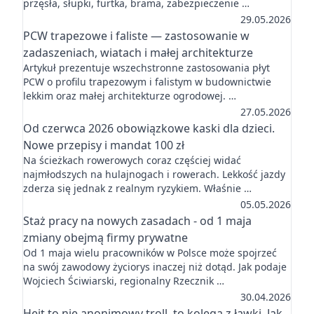
przęsła, słupki, furtka, brama, zabezpieczenie …
29.05.2026
PCW trapezowe i faliste — zastosowanie w
zadaszeniach, wiatach i małej architekturze
Artykuł prezentuje wszechstronne zastosowania płyt
PCW o profilu trapezowym i falistym w budownictwie
lekkim oraz małej architekturze ogrodowej. …
27.05.2026
Od czerwca 2026 obowiązkowe kaski dla dzieci.
Nowe przepisy i mandat 100 zł
Na ścieżkach rowerowych coraz częściej widać
najmłodszych na hulajnogach i rowerach. Lekkość jazdy
zderza się jednak z realnym ryzykiem. Właśnie …
05.05.2026
Staż pracy na nowych zasadach - od 1 maja
zmiany obejmą firmy prywatne
Od 1 maja wielu pracowników w Polsce może spojrzeć
na swój zawodowy życiorys inaczej niż dotąd. Jak podaje
Wojciech Ściwiarski, regionalny Rzecznik …
30.04.2026
Hejt to nie anonimowy troll, to kolega z ławki. Jak