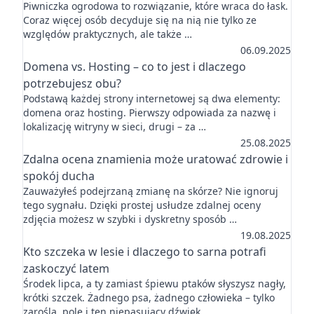
Piwniczka ogrodowa to rozwiązanie, które wraca do łask.
Coraz więcej osób decyduje się na nią nie tylko ze
względów praktycznych, ale także …
06.09.2025
Domena vs. Hosting – co to jest i dlaczego
potrzebujesz obu?
Podstawą każdej strony internetowej są dwa elementy:
domena oraz hosting. Pierwszy odpowiada za nazwę i
lokalizację witryny w sieci, drugi – za …
25.08.2025
Zdalna ocena znamienia może uratować zdrowie i
spokój ducha
Zauważyłeś podejrzaną zmianę na skórze? Nie ignoruj
tego sygnału. Dzięki prostej usłudze zdalnej oceny
zdjęcia możesz w szybki i dyskretny sposób …
19.08.2025
Kto szczeka w lesie i dlaczego to sarna potrafi
zaskoczyć latem
Środek lipca, a ty zamiast śpiewu ptaków słyszysz nagły,
krótki szczek. Żadnego psa, żadnego człowieka – tylko
zarośla, pole i ten niepasujący dźwięk. …