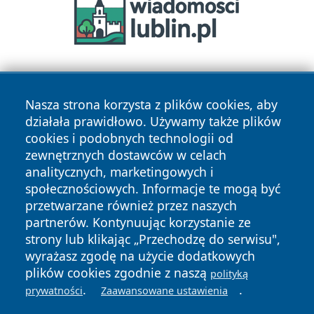
Nasza strona korzysta z plików cookies, aby
działała prawidłowo. Używamy także plików
cookies i podobnych technologii od
zewnętrznych dostawców w celach
Copyright © 2026 nowinypilskie.pl Wszystkie prawa
analitycznych, marketingowych i
zastrzeżone.
społecznościowych. Informacje te mogą być
przetwarzane również przez naszych
partnerów. Kontynuując korzystanie ze
Polityka
Polityka
News
Autorzy
strony lub klikając „Przechodzę do serwisu",
Prywatności
Cookies
wyrażasz zgodę na użycie dodatkowych
plików cookies zgodnie z naszą
polityką
.
.
prywatności
Zaawansowane ustawienia