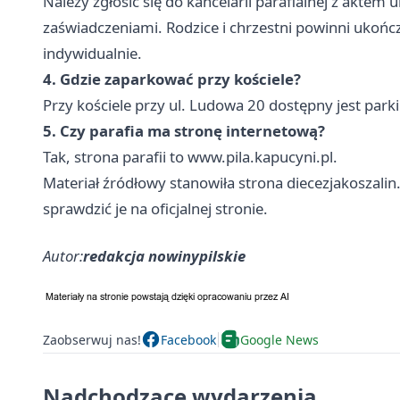
Należy zgłosić się do kancelarii parafialnej z akte
zaświadczeniami. Rodzice i chrzestni powinni ukońc
indywidualnie.
4. Gdzie zaparkować przy kościele?
Przy kościele przy ul. Ludowa 20 dostępny jest park
5. Czy parafia ma stronę internetową?
Tak, strona parafii to www.pila.kapucyni.pl.
Materiał źródłowy stanowiła strona diecezjakoszalin
sprawdzić je na oficjalnej stronie.
Autor:
redakcja nowinypilskie
Zaobserwuj nas!
Facebook
Google News
Nadchodzące wydarzenia