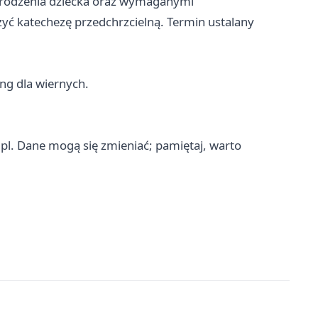
m urodzenia dziecka oraz wymaganymi
zyć katechezę przedchrzcielną. Termin ustalany
ing dla wiernych.
.pl. Dane mogą się zmieniać; pamiętaj, warto