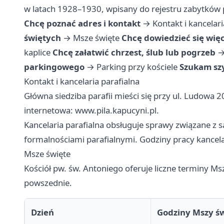
w latach 1928–1930, wpisany do rejestru zabytkó
Chcę poznać adres i kontakt
→
Kontakt i kancelari
świętych
→
Msze święte
Chcę dowiedzieć się więce
kaplice
Chcę załatwić chrzest, ślub lub pogrzeb
parkingowego
→
Parking przy kościele
Szukam sz
Kontakt i kancelaria parafialna
Główna siedziba parafii mieści się przy ul. Ludowa 2
internetowa: www.pila.kapucyni.pl.
Kancelaria parafialna obsługuje sprawy związane z 
formalnościami parafialnymi. Godziny pracy kancelar
Msze święte
Kościół pw. św. Antoniego oferuje liczne terminy Msz
powszednie.
Dzień
Godziny Mszy ś