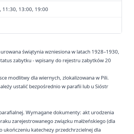
, 11:30, 13:00, 19:00
murowana świątynia wzniesiona w latach 1928–1930,
tatus zabytku - wpisany do rejestru zabytków 20
ce modlitwy dla wiernych, zlokalizowana w Pili.
leży ustalić bezpośrednio w parafii lub u Sióstr
ii parafialnej. Wymagane dokumenty: akt urodzenia
 braku zarejestrowanego związku małżeńskiego (dla
 o ukończeniu katechezy przedchrzcielnej dla