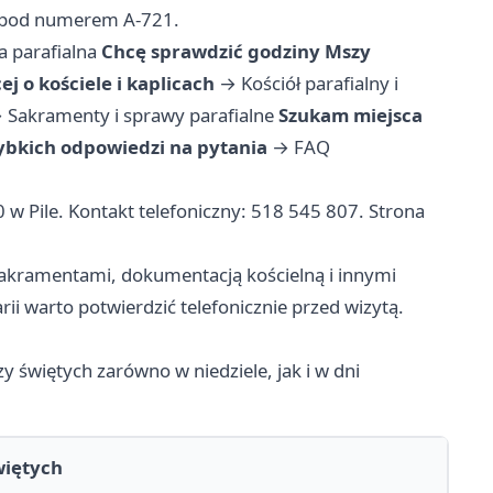
w pod numerem A-721.
a parafialna
Chcę sprawdzić godziny Mszy
j o kościele i kaplicach
→
Kościół parafialny i
→
Sakramenty i sprawy parafialne
Szukam miejsca
ybkich odpowiedzi na pytania
→
FAQ
0 w Pile. Kontakt telefoniczny: 518 545 807. Strona
sakramentami, dokumentacją kościelną i innymi
ii warto potwierdzić telefonicznie przed wizytą.
y świętych zarówno w niedziele, jak i w dni
więtych