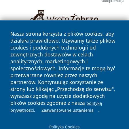
autopromocja
Nasza strona korzysta z plików cookies, aby
działała prawidłowo. Używamy także plików
cookies i podobnych technologii od
zewnętrznych dostawców w celach
analitycznych, marketingowych i
społecznościowych. Informacje te mogą być
Copyright © 2026 nowinypilskie.pl Wszystkie prawa
przetwarzane również przez naszych
zastrzeżone.
partnerów. Kontynuując korzystanie ze
strony lub klikając „Przechodzę do serwisu",
wyrażasz zgodę na użycie dodatkowych
Polityka
Polityka
News
Autorzy
plików cookies zgodnie z naszą
polityką
Prywatności
Cookies
.
.
prywatności
Zaawansowane ustawienia
Polityka Cookies