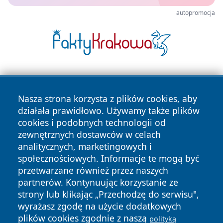
autopromocja
Nasza strona korzysta z plików cookies, aby
działała prawidłowo. Używamy także plików
cookies i podobnych technologii od
zewnętrznych dostawców w celach
Copyright © 2026 nowinypilskie.pl Wszystkie prawa
analitycznych, marketingowych i
zastrzeżone.
społecznościowych. Informacje te mogą być
przetwarzane również przez naszych
partnerów. Kontynuując korzystanie ze
Polityka
Polityka
News
Autorzy
strony lub klikając „Przechodzę do serwisu",
Prywatności
Cookies
wyrażasz zgodę na użycie dodatkowych
plików cookies zgodnie z naszą
polityką