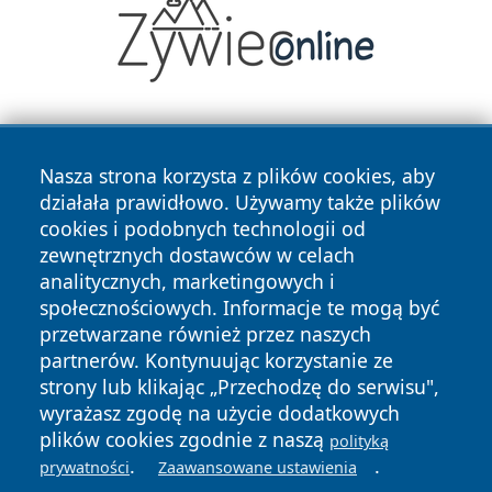
Nasza strona korzysta z plików cookies, aby
działała prawidłowo. Używamy także plików
cookies i podobnych technologii od
zewnętrznych dostawców w celach
Copyright © 2026 nowinypilskie.pl Wszystkie prawa
analitycznych, marketingowych i
zastrzeżone.
społecznościowych. Informacje te mogą być
przetwarzane również przez naszych
partnerów. Kontynuując korzystanie ze
Polityka
Polityka
News
Autorzy
strony lub klikając „Przechodzę do serwisu",
Prywatności
Cookies
wyrażasz zgodę na użycie dodatkowych
plików cookies zgodnie z naszą
polityką
.
.
prywatności
Zaawansowane ustawienia