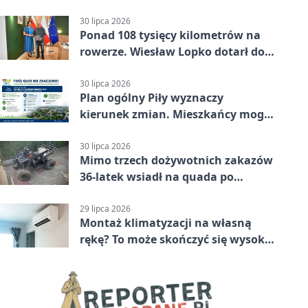
bezpieczeństwo
30 lipca 2026
Ponad 108 tysięcy kilometrów na
rowerze. Wiesław Lopko dotarł do
Piły
30 lipca 2026
Plan ogólny Piły wyznaczy
kierunek zmian. Mieszkańcy mogą
zabrać głos
30 lipca 2026
Mimo trzech dożywotnich zakazów
36-latek wsiadł na quada po
alkoholu
29 lipca 2026
Montaż klimatyzacji na własną
rękę? To może skończyć się wysoką
karą