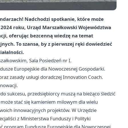
lendarzach! Nadchodzi spotkanie, które może
 2024 roku, Urząd Marszałkowski Województwa
cji, oferując bezcenną wiedzę na temat
ych. To szansa, by z pierwszej ręki dowiedzieć
iałalności.
załkowskim, Sala Posiedzeń nr I.
dusze Europejskie dla Nowoczesnej Gospodarki.
raz zasady usługi doradczej Innovation Coach.
nowacji.
 do sukcesu, przedsiębiorcy muszą na bieżąco śledzić
a może stać się kamieniem milowym dla wielu
swoich innowacyjnych projektów. W Urzędzie
liści z Ministerstwa Funduszy i Polityki
tać program Fundusze Europejskie dla Nowoczesnej