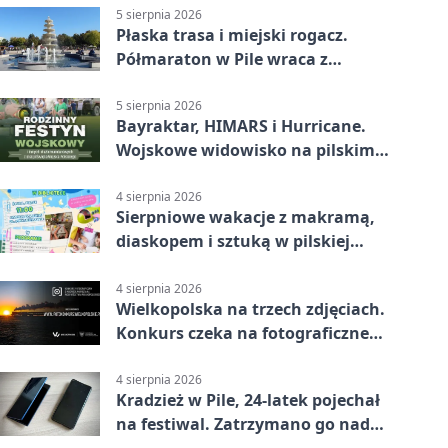
5 sierpnia 2026
Płaska trasa i miejski rogacz.
Półmaraton w Pile wraca z
lokalnym pakietem
5 sierpnia 2026
Bayraktar, HIMARS i Hurricane.
Wojskowe widowisko na pilskim
lotnisku
4 sierpnia 2026
Sierpniowe wakacje z makramą,
diaskopem i sztuką w pilskiej
bibliotece
4 sierpnia 2026
Wielkopolska na trzech zdjęciach.
Konkurs czeka na fotograficzne
odkrycia
4 sierpnia 2026
Kradzież w Pile, 24-latek pojechał
na festiwal. Zatrzymano go nad
morzem