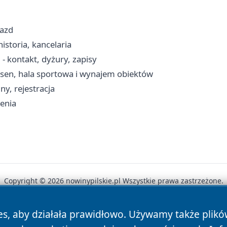
jazd
istoria, kancelaria
 kontakt, dyżury, zapisy
asen, hala sportowa i wynajem obiektów
y, rejestracja
zenia
Copyright © 2026 nowinypilskie.pl Wszystkie prawa zastrzeżone.
es, aby działała prawidłowo. Używamy także plik
News
Autorzy
Polityka Prywatności
Polityka Cookie