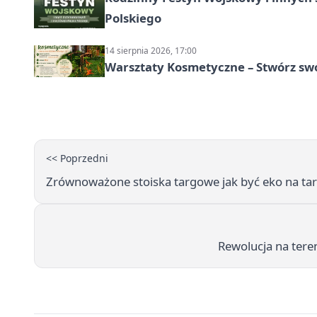
Polskiego
14 sierpnia 2026, 17:00
Warsztaty Kosmetyczne – Stwórz swó
<< Poprzedni
Zrównoważone stoiska targowe jak być eko na ta
Rewolucja na teren