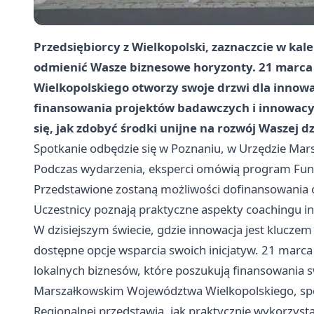
Przedsiębiorcy z Wielkopolski, zaznaczcie w ka
odmienić Wasze biznesowe horyzonty. 21 marca
Wielkopolskiego otworzy swoje drzwi dla innowa
finansowania projektów badawczych i innowacyjn
się, jak zdobyć środki unijne na rozwój Waszej dz
Spotkanie odbędzie się w Poznaniu, w Urzędzie Mars
Podczas wydarzenia, eksperci omówią program Fun
Przedstawione zostaną możliwości dofinansowania o
Uczestnicy poznają praktyczne aspekty coachingu in
W dzisiejszym świecie, gdzie innowacja jest kluczem
dostępne opcje wsparcia swoich inicjatyw. 21 marc
lokalnych biznesów, które poszukują finansowania 
Marszałkowskim Województwa Wielkopolskiego, specja
Regionalnej przedstawią, jak praktycznie wykorzys