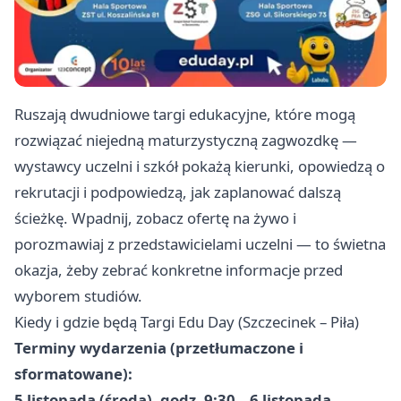
Ruszają dwudniowe targi edukacyjne, które mogą
rozwiązać niejedną maturzystyczną zagwozdkę —
wystawcy uczelni i szkół pokażą kierunki, opowiedzą o
rekrutacji i podpowiedzą, jak zaplanować dalszą
ścieżkę. Wpadnij, zobacz ofertę na żywo i
porozmawiaj z przedstawicielami uczelni — to świetna
okazja, żeby zebrać konkretne informacje przed
wyborem studiów.
Kiedy i gdzie będą Targi Edu Day (Szczecinek – Piła)
Terminy wydarzenia (przetłumaczone i
sformatowane):
5 listopada (środa), godz. 9:30 – 6 listopada