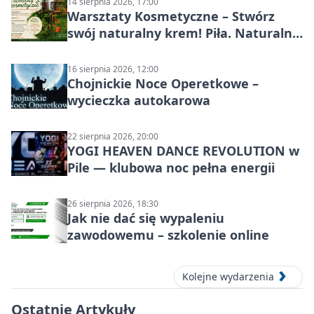
14 sierpnia 2026, 17:00
Warsztaty Kosmetyczne – Stwórz
swój naturalny krem! Piła. Naturalna
pielęgnacja
16 sierpnia 2026, 12:00
Chojnickie Noce Operetkowe –
wycieczka autokarowa
22 sierpnia 2026, 20:00
YOGI HEAVEN DANCE REVOLUTION w
Pile — klubowa noc pełna energii
26 sierpnia 2026, 18:30
Jak nie dać się wypaleniu
zawodowemu – szkolenie online
Kolejne wydarzenia
Ostatnie Artykuły