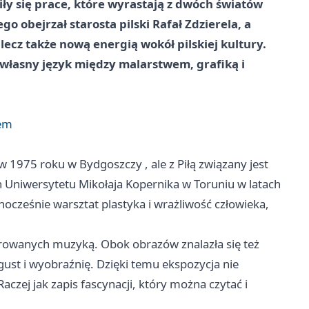
iły się prace, które wyrastają z dwóch światów
go obejrzał starosta pilski Rafał Zdzierela, a
ecz także nową energią wokół pilskiej kultury.
e własny język między malarstwem, grafiką i
tem
ię w 1975 roku w
Bydgoszczy
, ale z Piłą związany jest
h Uniwersytetu Mikołaja Kopernika w
Toruniu
w latach
ocześnie warsztat plastyka i wrażliwość człowieka,
irowanych muzyką. Obok obrazów znalazła się też
 gust i wyobraźnię. Dzięki temu ekspozycja nie
aczej jak zapis fascynacji, który można czytać i