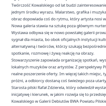
Twórczość Kowalskiego od lat budzi zainteresowanie 
jednym środku wyrazu. Malarstwo, grafika i muzyka s
obraz dopowiada coś do rytmu, który artysta nosi 
Nowa galeria stawia na sztukę poza głównym nurt
Wystawa odbywa się w nowo powstałej galerii prowa
sygnał dla miasta, bo obok oficjalnych instytucji kul
alternatywną i twórców, którzy szukają bezpośredni
spotkanie, rozmowę i żywą reakcję na obrazy.
Stowarzyszenie zapowiada organizację spotkań, wys
lokalnych muzyków oraz artystów. Z perspektywy Piły
realne poszerzenie oferty. Im więcej takich miejsc, 
próżni, a odbiorcy dostaną coś świeżego poza utar
Starosta pilski Rafał Zdzierela, który odwiedził wyst
inicjatywę i kierunek, w jakim rozwija się to przedsię
Kowalskiego w Galerii Debiutów BWA Powiatu Pilskie