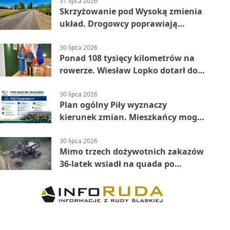
31 lipca 2026
Skrzyżowanie pod Wysoką zmienia
układ. Drogowcy poprawiają
bezpieczeństwo
30 lipca 2026
Ponad 108 tysięcy kilometrów na
rowerze. Wiesław Lopko dotarł do
Piły
30 lipca 2026
Plan ogólny Piły wyznaczy
kierunek zmian. Mieszkańcy mogą
zabrać głos
30 lipca 2026
Mimo trzech dożywotnich zakazów
36-latek wsiadł na quada po
alkoholu