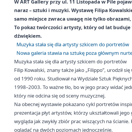
W ART Gallery przy ul. 11 Listopada w Pile pojaw
naraz – sztuki i muzyki. Wystawę Filipa Kowalskie
samo miejsce zwraca uwagę nie tylko obrazami, l
To pokaz twórczości artysty, który od lat buduj
dźwiękiem.
Muzyka stała się dla artysty szkicem do portretów
Nowa galeria stawia na sztukę poza głównym nur
Muzyka stała się dla artysty szkicem do portretów
Filip Kowalski, znany także jako „Filippo”, urodził s
od 1990 roku. Studiował na Wydziale Sztuk Pięknyc
1998–2003. To ważne tło, bo w jego pracy widać jedn
który nie odcina się od sceny muzycznej.
Na obecnej wystawie pokazano cykl portretów insp
prezentacja płyt artystów, którzy ukształtowali jego
wygląda jak zwykły zbiór prac wiszących na ścianie. R
oglądać na dwóch poziomach jednocześnie.