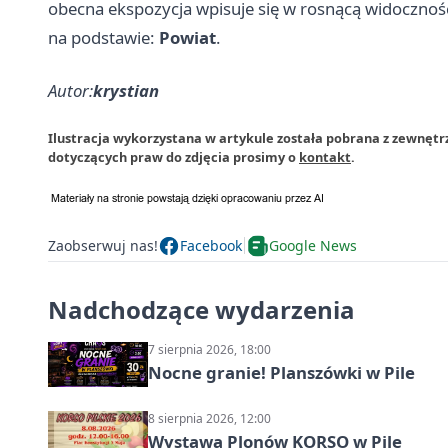
obecna ekspozycja wpisuje się w rosnącą widoczność 
na podstawie:
Powiat
.
Autor:
krystian
Ilustracja wykorzystana w artykule została pobrana z zewnętrz
dotyczących praw do zdjęcia prosimy o
kontakt
.
Zaobserwuj nas!
Facebook
Google News
Nadchodzące wydarzenia
7 sierpnia 2026, 18:00
Nocne granie! Planszówki w Pile
8 sierpnia 2026, 12:00
Wystawa Plonów KORSO w Pile