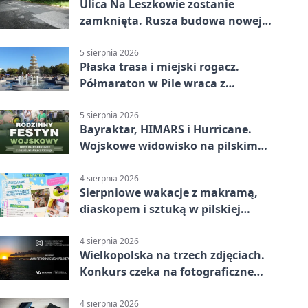
Ulica Na Leszkowie zostanie
zamknięta. Rusza budowa nowej
nawierzchni
5 sierpnia 2026
Płaska trasa i miejski rogacz.
Półmaraton w Pile wraca z
lokalnym pakietem
5 sierpnia 2026
Bayraktar, HIMARS i Hurricane.
Wojskowe widowisko na pilskim
lotnisku
4 sierpnia 2026
Sierpniowe wakacje z makramą,
diaskopem i sztuką w pilskiej
bibliotece
4 sierpnia 2026
Wielkopolska na trzech zdjęciach.
Konkurs czeka na fotograficzne
odkrycia
4 sierpnia 2026