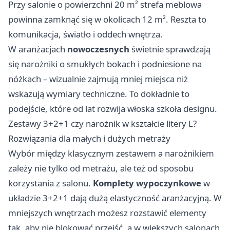
Przy salonie o powierzchni 20 m² strefa meblowa
powinna zamknąć się w okolicach 12 m². Reszta to
komunikacja, światło i oddech wnętrza.
W aranżacjach
nowoczesnych
świetnie sprawdzają
się narożniki o smukłych bokach i podniesione na
nóżkach – wizualnie zajmują mniej miejsca niż
wskazują wymiary techniczne. To dokładnie to
podejście, które od lat rozwija włoska szkoła designu.
Zestawy 3+2+1 czy narożnik w kształcie litery L?
Rozwiązania dla małych i dużych metraży
Wybór między klasycznym zestawem a narożnikiem
zależy nie tylko od metrażu, ale też od sposobu
korzystania z salonu.
Komplety wypoczynkowe
w
układzie 3+2+1 dają dużą elastyczność aranżacyjną. W
mniejszych wnętrzach możesz rozstawić elementy
tak, aby nie blokować przejść, a w większych salonach