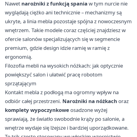
Nawet
narożniki z funkcją spania
w tym nurcie nie
wyglądają ciężko ani technicznie – mechanizmy są
ukryte, a linia mebla pozostaje spójna z nowoczesnym
wnętrzem. Takie modele coraz częściej znajdziesz w
ofercie salonów specjalizujących się w segmencie
premium, gdzie design idzie ramię w ramię z
ergonomią.
Filozofia mebli na wysokich nóżkach: jak optycznie
powiększyć salon i ułatwić pracę robotom
sprzątającym
Kontakt mebla z podłogą ma ogromny wpływ na
odbiór całej przestrzeni.
Narożniki na nóżkach
oraz
komplety wypoczynkowe
osadzone wyżej
sprawiają, że światło swobodnie krąży po salonie, a
wnętrze wydaje się lżejsze i bardziej uporządkowane.
To trik często stosowany we włoskim wzornictwie,