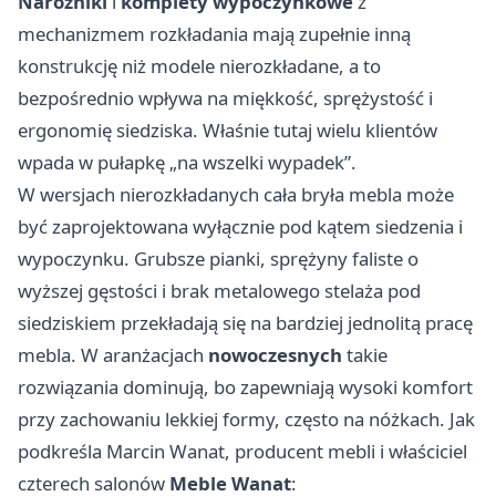
Narożniki
i
komplety wypoczynkowe
z
mechanizmem rozkładania mają zupełnie inną
konstrukcję niż modele nierozkładane, a to
bezpośrednio wpływa na miękkość, sprężystość i
ergonomię siedziska. Właśnie tutaj wielu klientów
wpada w pułapkę „na wszelki wypadek”.
W wersjach nierozkładanych cała bryła mebla może
być zaprojektowana wyłącznie pod kątem siedzenia i
wypoczynku. Grubsze pianki, sprężyny faliste o
wyższej gęstości i brak metalowego stelaża pod
siedziskiem przekładają się na bardziej jednolitą pracę
mebla. W aranżacjach
nowoczesnych
takie
rozwiązania dominują, bo zapewniają wysoki komfort
przy zachowaniu lekkiej formy, często na nóżkach. Jak
podkreśla Marcin Wanat, producent mebli i właściciel
czterech salonów
Meble Wanat
: