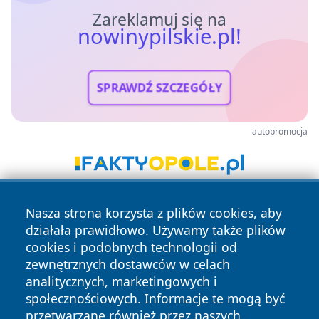
Zareklamuj się na
nowinypilskie.pl!
SPRAWDŹ SZCZEGÓŁY
autopromocja
Nasza strona korzysta z plików cookies, aby
działała prawidłowo. Używamy także plików
cookies i podobnych technologii od
zewnętrznych dostawców w celach
analitycznych, marketingowych i
Copyright © 2026 nowinypilskie.pl Wszystkie prawa
społecznościowych. Informacje te mogą być
zastrzeżone.
przetwarzane również przez naszych