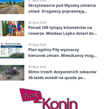
31 lipca 2026
Skrzyżowanie pod Wysoką zmienia
układ. Drogowcy poprawiają
bezpieczeństwo
30 lipca 2026
Ponad 108 tysięcy kilometrów na
rowerze. Wiesław Lopko dotarł do
Piły
30 lipca 2026
Plan ogólny Piły wyznaczy
kierunek zmian. Mieszkańcy mogą
zabrać głos
30 lipca 2026
Mimo trzech dożywotnich zakazów
36-latek wsiadł na quada po
alkoholu