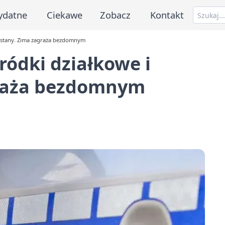
ydatne
Ciekawe
Zobacz
Kontakt
tostany. Zima zagraża bezdomnym
ródki działkowe i
graża bezdomnym