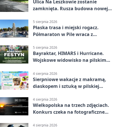
Ulica Na Leszkowie zostanie
zamknięta. Rusza budowa nowej
nawierzchni
5 sierpnia 2026
Płaska trasa i miejski rogacz.
Półmaraton w Pile wraca z
lokalnym pakietem
5 sierpnia 2026
Bayraktar, HIMARS i Hurricane.
Wojskowe widowisko na pilskim
lotnisku
4 sierpnia 2026
Sierpniowe wakacje z makramą,
diaskopem i sztuką w pilskiej
bibliotece
4 sierpnia 2026
Wielkopolska na trzech zdjęciach.
Konkurs czeka na fotograficzne
odkrycia
4 sierpnia 2026