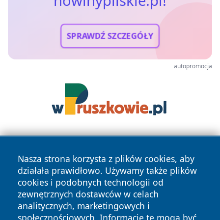
nowinypilskie.pl!
SPRAWDŹ SZCZEGÓŁY
autopromocja
Nasza strona korzysta z plików cookies, aby
działała prawidłowo. Używamy także plików
cookies i podobnych technologii od
zewnętrznych dostawców w celach
Copyright © 2026 nowinypilskie.pl Wszystkie prawa
analitycznych, marketingowych i
zastrzeżone.
społecznościowych. Informacje te mogą być