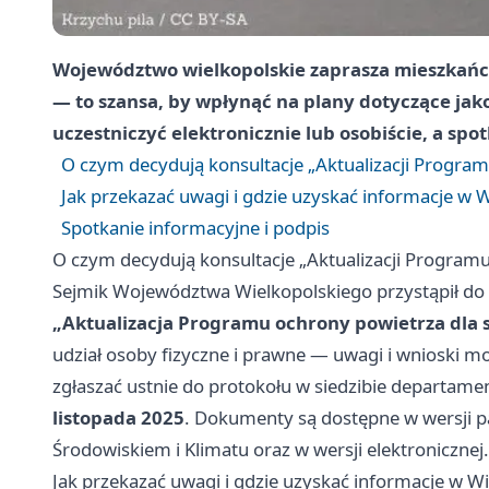
Województwo wielkopolskie zaprasza mieszkańcó
— to szansa, by wpłynąć na plany dotyczące jak
uczestniczyć elektronicznie lub osobiście, a spo
O czym decydują konsultacje „Aktualizacji Progra
Jak przekazać uwagi i gdzie uzyskać informacje w 
Spotkanie informacyjne i podpis
O czym decydują konsultacje „Aktualizacji Program
Sejmik Województwa Wielkopolskiego przystąpił d
„Aktualizacja Programu ochrony powietrza dla s
udział osoby fizyczne i prawne — uwagi i wnioski mo
zgłaszać ustnie do protokołu w siedzibie departame
listopada 2025
. Dokumenty są dostępne w wersji p
Środowiskiem i Klimatu oraz w wersji elektronicznej.
Jak przekazać uwagi i gdzie uzyskać informacje w W