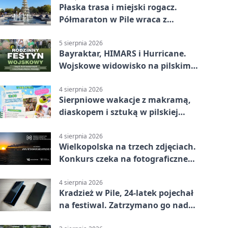
Płaska trasa i miejski rogacz.
Półmaraton w Pile wraca z
lokalnym pakietem
5 sierpnia 2026
Bayraktar, HIMARS i Hurricane.
Wojskowe widowisko na pilskim
lotnisku
4 sierpnia 2026
Sierpniowe wakacje z makramą,
diaskopem i sztuką w pilskiej
bibliotece
4 sierpnia 2026
Wielkopolska na trzech zdjęciach.
Konkurs czeka na fotograficzne
odkrycia
4 sierpnia 2026
Kradzież w Pile, 24-latek pojechał
na festiwal. Zatrzymano go nad
morzem