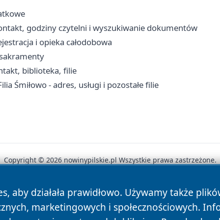
datkowe
ontakt, godziny czytelni i wyszukiwanie dokumentów
ejestracja i opieka całodobowa
, sakramenty
kt, biblioteka, filie
ia Śmiłowo - adres, usługi i pozostałe filie
Copyright © 2026 nowinypilskie.pl Wszystkie prawa zastrzeżone.
es, aby działała prawidłowo. Używamy także plik
News
Autorzy
Polityka Prywatności
Polityka Cookie
cznych, marketingowych i społecznościowych. Inf