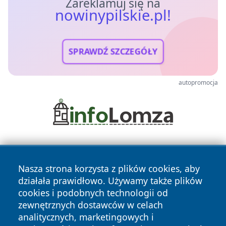
Zareklamuj się na
nowinypilskie.pl!
SPRAWDŹ SZCZEGÓŁY
autopromocja
Nasza strona korzysta z plików cookies, aby
działała prawidłowo. Używamy także plików
cookies i podobnych technologii od
zewnętrznych dostawców w celach
Copyright © 2026 nowinypilskie.pl Wszystkie prawa
analitycznych, marketingowych i
zastrzeżone.