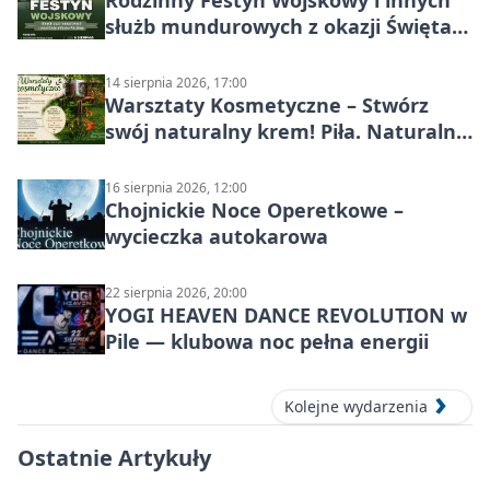
Rodzinny Festyn Wojskowy i innych
służb mundurowych z okazji Święta
Wojska Polskiego
14 sierpnia 2026, 17:00
Warsztaty Kosmetyczne – Stwórz
swój naturalny krem! Piła. Naturalna
pielęgnacja
16 sierpnia 2026, 12:00
Chojnickie Noce Operetkowe –
wycieczka autokarowa
22 sierpnia 2026, 20:00
YOGI HEAVEN DANCE REVOLUTION w
Pile — klubowa noc pełna energii
Kolejne wydarzenia
Ostatnie Artykuły