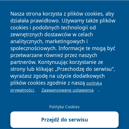
Nasza strona korzysta z plików cookies, aby
działała prawidłowo. Używamy także plików
cookies i podobnych technologii od
zewnętrznych dostawców w celach
Copyright © 2026 nowinypilskie.pl Wszystkie prawa
analitycznych, marketingowych i
zastrzeżone.
społecznościowych. Informacje te mogą być
przetwarzane również przez naszych
partnerów. Kontynuując korzystanie ze
Polityka
Polityka
News
Autorzy
strony lub klikając „Przechodzę do serwisu",
Prywatności
Cookies
wyrażasz zgodę na użycie dodatkowych
plików cookies zgodnie z naszą
polityką
.
.
prywatności
Zaawansowane ustawienia
Polityka Cookies
Przejdź do serwisu