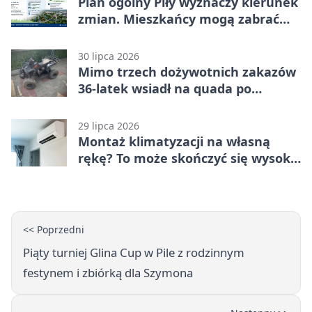
Plan ogólny Piły wyznaczy kierunek
zmian. Mieszkańcy mogą zabrać
głos
30 lipca 2026
Mimo trzech dożywotnich zakazów
36-latek wsiadł na quada po
alkoholu
29 lipca 2026
Montaż klimatyzacji na własną
rękę? To może skończyć się wysoką
karą
<< Poprzedni
Piąty turniej Glina Cup w Pile z rodzinnym
festynem i zbiórką dla Szymona