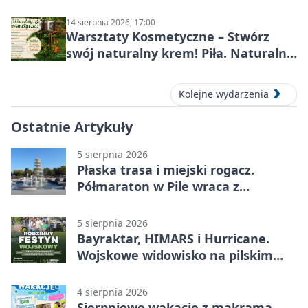
Wojska Polskiego
14 sierpnia 2026, 17:00
Warsztaty Kosmetyczne – Stwórz
swój naturalny krem! Piła. Naturalna
pielęgnacja
Kolejne wydarzenia
Ostatnie Artykuły
5 sierpnia 2026
Płaska trasa i miejski rogacz.
Półmaraton w Pile wraca z
lokalnym pakietem
5 sierpnia 2026
Bayraktar, HIMARS i Hurricane.
Wojskowe widowisko na pilskim
lotnisku
4 sierpnia 2026
Sierpniowe wakacje z makramą,