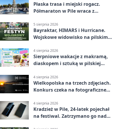
Płaska trasa i miejski rogacz.
Półmaraton w Pile wraca z
lokalnym pakietem
5 sierpnia 2026
Bayraktar, HIMARS i Hurricane.
Wojskowe widowisko na pilskim
lotnisku
4 sierpnia 2026
Sierpniowe wakacje z makramą,
diaskopem i sztuką w pilskiej
bibliotece
4 sierpnia 2026
Wielkopolska na trzech zdjęciach.
Konkurs czeka na fotograficzne
odkrycia
4 sierpnia 2026
Kradzież w Pile, 24-latek pojechał
na festiwal. Zatrzymano go nad
morzem