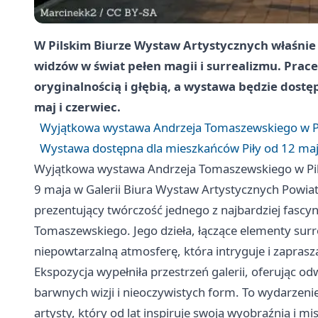
W Pilskim Biurze Wystaw Artystycznych właśnie 
widzów w świat pełen magii i surrealizmu. Pra
oryginalnością i głębią, a wystawa będzie dostę
maj i czerwiec.
Wyjątkowa wystawa Andrzeja Tomaszewskiego w Pi
Wystawa dostępna dla mieszkańców Piły od 12 maj
Wyjątkowa wystawa Andrzeja Tomaszewskiego w Pil
9 maja w Galerii Biura Wystaw Artystycznych Powiat
prezentujący twórczość jednego z najbardziej fasc
Tomaszewskiego. Jego dzieła, łączące elementy sur
niepowtarzalną atmosferę, która intryguje i zaprasza 
Ekspozycja wypełniła przestrzeń galerii, oferując o
barwnych wizji i nieoczywistych form. To wydarzeni
artysty, który od lat inspiruje swoją wyobraźnią i