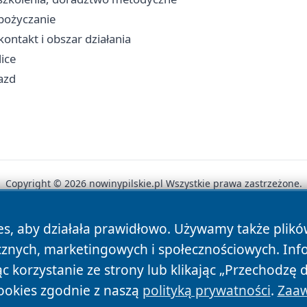
ypożyczanie
ontakt i obszar działania
lice
jazd
Copyright © 2026 nowinypilskie.pl Wszystkie prawa zastrzeżone.
es, aby działała prawidłowo. Używamy także plik
News
Autorzy
Polityka Prywatności
Polityka Cookie
cznych, marketingowych i społecznościowych. Inf
 korzystanie ze strony lub klikając „Przechodzę 
ookies zgodnie z naszą
polityką prywatności
.
Zaaw