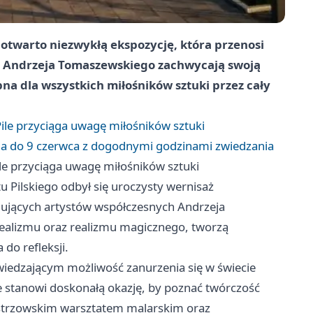
otwarto niezwykłą ekspozycję, która przenosi
ce Andrzeja Tomaszewskiego zachwycają swoją
pna dla wszystkich miłośników sztuki przez cały
le przyciąga uwagę miłośników sztuki
a do 9 czerwca z dogodnymi godzinami zwiedzania
e przyciąga uwagę miłośników sztuki
u Pilskiego odbył się uroczysty wernisaż
ynujących artystów współczesnych Andrzeja
realizmu oraz realizmu magicznego, tworzą
do refleksji.
dwiedzającym możliwość zanurzenia się w świecie
e stanowi doskonałą okazję, by poznać twórczość
 mistrzowskim warsztatem malarskim oraz