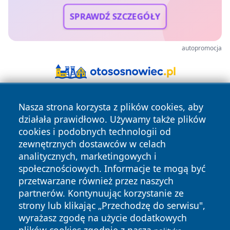
SPRAWDŹ SZCZEGÓŁY
autopromocja
Nasza strona korzysta z plików cookies, aby
działała prawidłowo. Używamy także plików
cookies i podobnych technologii od
zewnętrznych dostawców w celach
analitycznych, marketingowych i
Copyright © 2026 nowinypilskie.pl Wszystkie prawa
społecznościowych. Informacje te mogą być
zastrzeżone.
przetwarzane również przez naszych
partnerów. Kontynuując korzystanie ze
strony lub klikając „Przechodzę do serwisu",
Polityka
Polityka
News
Autorzy
wyrażasz zgodę na użycie dodatkowych
Prywatności
Cookies