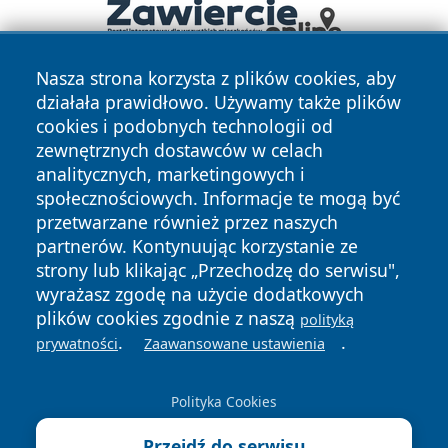
Nasza strona korzysta z plików cookies, aby
działała prawidłowo. Używamy także plików
cookies i podobnych technologii od
zewnętrznych dostawców w celach
analitycznych, marketingowych i
społecznościowych. Informacje te mogą być
Copyright © 2026 nowinypilskie.pl Wszystkie prawa
przetwarzane również przez naszych
zastrzeżone.
partnerów. Kontynuując korzystanie ze
strony lub klikając „Przechodzę do serwisu",
wyrażasz zgodę na użycie dodatkowych
Polityka
Polityka
News
Autorzy
plików cookies zgodnie z naszą
Prywatności
Cookies
polityką
.
.
prywatności
Zaawansowane ustawienia
Polityka Cookies
Przejdź do serwisu