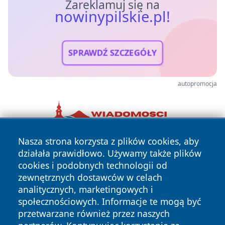
Zareklamuj się na
nowinypilskie.pl!
SPRAWDŹ SZCZEGÓŁY
autopromocja
Nasza strona korzysta z plików cookies, aby
działała prawidłowo. Używamy także plików
cookies i podobnych technologii od
zewnętrznych dostawców w celach
analitycznych, marketingowych i
społecznościowych. Informacje te mogą być
Copyright © 2026 nowinypilskie.pl Wszystkie prawa
przetwarzane również przez naszych
zastrzeżone.