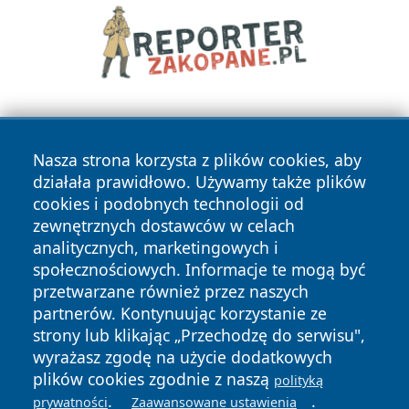
Nasza strona korzysta z plików cookies, aby
działała prawidłowo. Używamy także plików
cookies i podobnych technologii od
zewnętrznych dostawców w celach
Copyright © 2026 nowinypilskie.pl Wszystkie prawa
analitycznych, marketingowych i
zastrzeżone.
społecznościowych. Informacje te mogą być
przetwarzane również przez naszych
partnerów. Kontynuując korzystanie ze
Polityka
Polityka
News
Autorzy
strony lub klikając „Przechodzę do serwisu",
Prywatności
Cookies
wyrażasz zgodę na użycie dodatkowych
plików cookies zgodnie z naszą
polityką
.
.
prywatności
Zaawansowane ustawienia