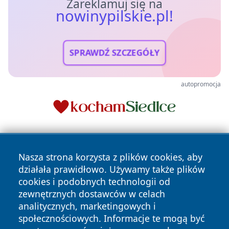
Zareklamuj się na
nowinypilskie.pl!
SPRAWDŹ SZCZEGÓŁY
autopromocja
Nasza strona korzysta z plików cookies, aby
działała prawidłowo. Używamy także plików
cookies i podobnych technologii od
zewnętrznych dostawców w celach
Copyright © 2026 nowinypilskie.pl Wszystkie prawa
analitycznych, marketingowych i
zastrzeżone.
społecznościowych. Informacje te mogą być