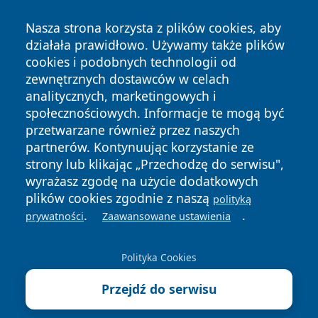
Nasza strona korzysta z plików cookies, aby
działała prawidłowo. Używamy także plików
cookies i podobnych technologii od
zewnętrznych dostawców w celach
Copyright © 2026 nowinypilskie.pl Wszystkie prawa
analitycznych, marketingowych i
zastrzeżone.
społecznościowych. Informacje te mogą być
przetwarzane również przez naszych
partnerów. Kontynuując korzystanie ze
Polityka
Polityka
News
Autorzy
strony lub klikając „Przechodzę do serwisu",
Prywatności
Cookies
wyrażasz zgodę na użycie dodatkowych
plików cookies zgodnie z naszą
polityką
.
.
prywatności
Zaawansowane ustawienia
Polityka Cookies
Przejdź do serwisu