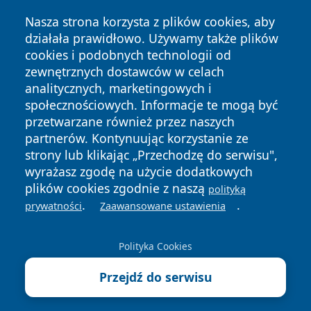
Nasza strona korzysta z plików cookies, aby
działała prawidłowo. Używamy także plików
cookies i podobnych technologii od
zewnętrznych dostawców w celach
Copyright © 2026 nowinypilskie.pl Wszystkie prawa
analitycznych, marketingowych i
zastrzeżone.
społecznościowych. Informacje te mogą być
przetwarzane również przez naszych
partnerów. Kontynuując korzystanie ze
Polityka
Polityka
News
Autorzy
strony lub klikając „Przechodzę do serwisu",
Prywatności
Cookies
wyrażasz zgodę na użycie dodatkowych
plików cookies zgodnie z naszą
polityką
.
.
prywatności
Zaawansowane ustawienia
Polityka Cookies
Przejdź do serwisu