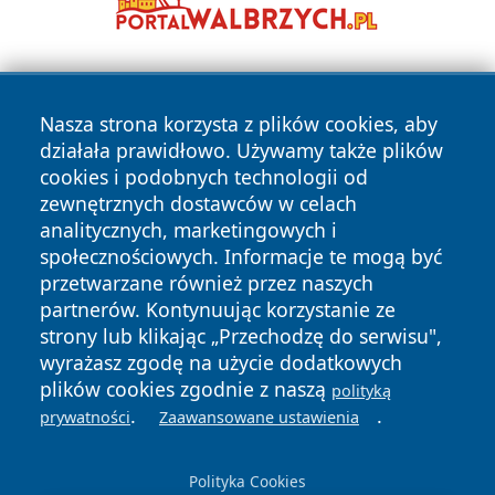
Nasza strona korzysta z plików cookies, aby
działała prawidłowo. Używamy także plików
cookies i podobnych technologii od
zewnętrznych dostawców w celach
Copyright © 2026 nowinypilskie.pl Wszystkie prawa
analitycznych, marketingowych i
zastrzeżone.
społecznościowych. Informacje te mogą być
przetwarzane również przez naszych
partnerów. Kontynuując korzystanie ze
Polityka
Polityka
News
Autorzy
strony lub klikając „Przechodzę do serwisu",
Prywatności
Cookies
wyrażasz zgodę na użycie dodatkowych
plików cookies zgodnie z naszą
polityką
.
.
prywatności
Zaawansowane ustawienia
Polityka Cookies