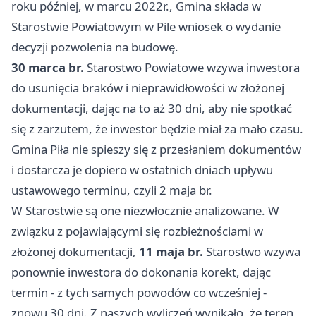
roku później, w marcu 2022r., Gmina składa w
Starostwie Powiatowym w Pile wniosek o wydanie
decyzji pozwolenia na budowę.
30 marca br.
Starostwo Powiatowe wzywa inwestora
do usunięcia braków i nieprawidłowości w złożonej
dokumentacji, dając na to aż 30 dni, aby nie spotkać
się z zarzutem, że inwestor będzie miał za mało czasu.
Gmina
Piła
nie spieszy się z przesłaniem dokumentów
i dostarcza je dopiero w ostatnich dniach upływu
ustawowego terminu, czyli 2 maja br.
W Starostwie są one niezwłocznie analizowane. W
związku z pojawiającymi się rozbieżnościami w
złożonej dokumentacji,
11 maja br.
Starostwo wzywa
ponownie inwestora do dokonania korekt, dając
termin - z tych samych powodów co wcześniej -
znowu 30 dni. Z naszych wyliczeń wynikało, że teren,