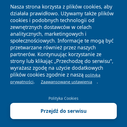
Nasza strona korzysta z plików cookies, aby
działała prawidłowo. Używamy także plików
cookies i podobnych technologii od
zewnętrznych dostawców w celach
Copyright © 2026 nowinypilskie.pl Wszystkie prawa
analitycznych, marketingowych i
zastrzeżone.
społecznościowych. Informacje te mogą być
przetwarzane również przez naszych
partnerów. Kontynuując korzystanie ze
Polityka
Polityka
News
Autorzy
strony lub klikając „Przechodzę do serwisu",
Prywatności
Cookies
wyrażasz zgodę na użycie dodatkowych
plików cookies zgodnie z naszą
polityką
.
.
prywatności
Zaawansowane ustawienia
Polityka Cookies
Przejdź do serwisu