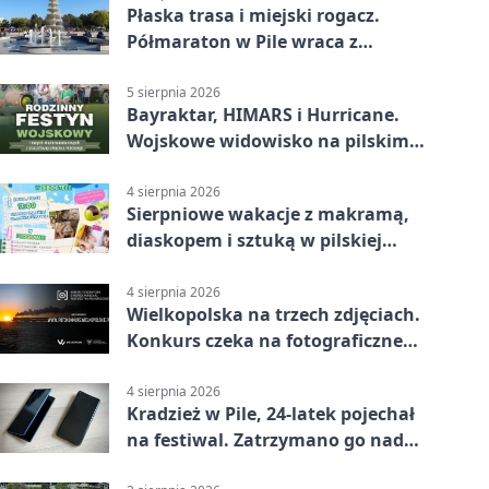
Płaska trasa i miejski rogacz.
Półmaraton w Pile wraca z
lokalnym pakietem
5 sierpnia 2026
Bayraktar, HIMARS i Hurricane.
Wojskowe widowisko na pilskim
lotnisku
4 sierpnia 2026
Sierpniowe wakacje z makramą,
diaskopem i sztuką w pilskiej
bibliotece
4 sierpnia 2026
Wielkopolska na trzech zdjęciach.
Konkurs czeka na fotograficzne
odkrycia
4 sierpnia 2026
Kradzież w Pile, 24-latek pojechał
na festiwal. Zatrzymano go nad
morzem