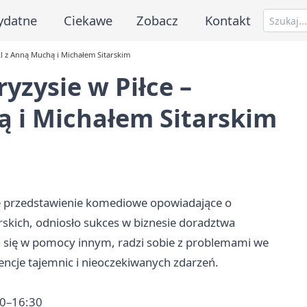
ydatne
Ciekawe
Zobacz
Kontakt
kl z Anną Muchą i Michałem Sitarskim
yzysie w Piłce –
ą i Michałem Sitarskim
ę przedstawienie komediowe opowiadające o
skich, odniosło sukces w biznesie doradztwa
ca się w pomocy innym, radzi sobie z problemami we
ncje tajemnic i nieoczekiwanych zdarzeń.
00–16:30