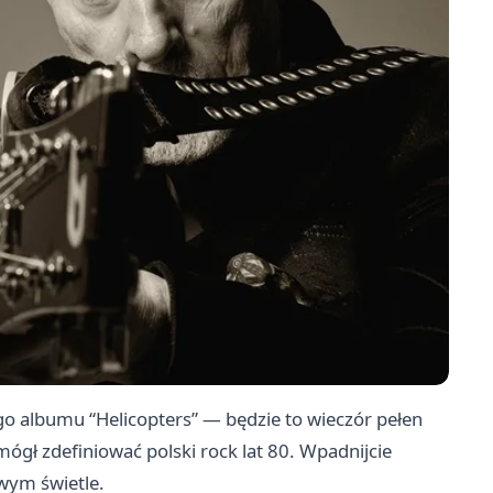
o albumu “Helicopters” — będzie to wieczór pełen
mógł zdefiniować polski rock lat 80. Wpadnijcie
wym świetle.