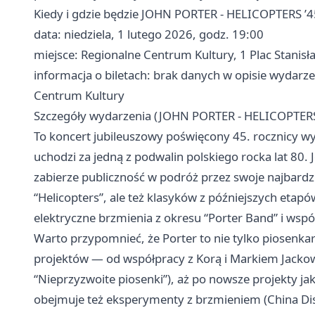
Kiedy i gdzie będzie JOHN PORTER - HELICOPTERS ’4
data: niedziela, 1 lutego 2026, godz. 19:00
miejsce: Regionalne Centrum Kultury, 1 Plac Stanisła
informacja o biletach: brak danych w opisie wydar
Centrum Kultury
Szczegóły wydarzenia (JOHN PORTER - HELICOPTERS
To koncert jubileuszowy poświęcony 45. rocznicy wy
uchodzi za jedną z podwalin polskiego rocka lat 80. 
zabierze publiczność w podróż przez swoje najbardz
“Helicopters”, ale też klasyków z późniejszych eta
elektryczne brzmienia z okresu “Porter Band” i wspó
Warto przypomnieć, że Porter to nie tylko piosenkarz 
projektów — od współpracy z Korą i Markiem Jackows
“Nieprzyzwoite piosenki”), aż po nowsze projekty
obejmuje też eksperymenty z brzmieniem (China Dis