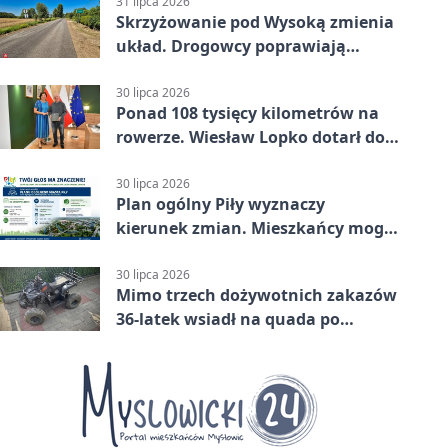
31 lipca 2026
Skrzyżowanie pod Wysoką zmienia
układ. Drogowcy poprawiają
bezpieczeństwo
30 lipca 2026
Ponad 108 tysięcy kilometrów na
rowerze. Wiesław Lopko dotarł do
Piły
30 lipca 2026
Plan ogólny Piły wyznaczy
kierunek zmian. Mieszkańcy mogą
zabrać głos
30 lipca 2026
Mimo trzech dożywotnich zakazów
36-latek wsiadł na quada po
alkoholu