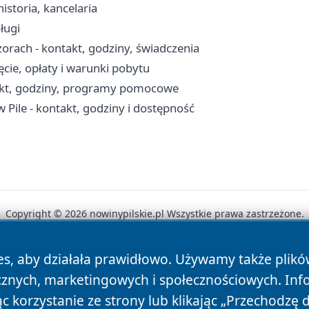
istoria, kancelaria
ługi
rach - kontakt, godziny, świadczenia
cie, opłaty i warunki pobytu
akt, godziny, programy pomocowe
 w Pile - kontakt, godziny i dostępność
Copyright © 2026 nowinypilskie.pl Wszystkie prawa zastrzeżone.
es, aby działała prawidłowo. Używamy także plik
News
Autorzy
Polityka Prywatności
Polityka Cookie
cznych, marketingowych i społecznościowych. Inf
 korzystanie ze strony lub klikając „Przechodzę 