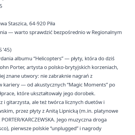
5
wa Staszica, 64-920 Piła
zenia — warto sprawdzić bezpośrednio w Regionalnym
 ’45)
dania albumu “Helicopters” — płyty, która do dziś
John Porter, artysta o polsko‑brytyjskich korzeniach,
iej znane utwory: nie zabraknie nagrań z
pów kariery — od akustycznych “Magic Moments” po
łprace, które ukształtowały jego dorobek.
i gitarzysta, ale też twórca licznych duetów i
kim, przez płyty z Anitą Lipnicką (m.in. platynowe
 jak PORTER/KARCZEWSKA. Jego muzyczna droga
co), pierwsze polskie “unplugged” i nagrody