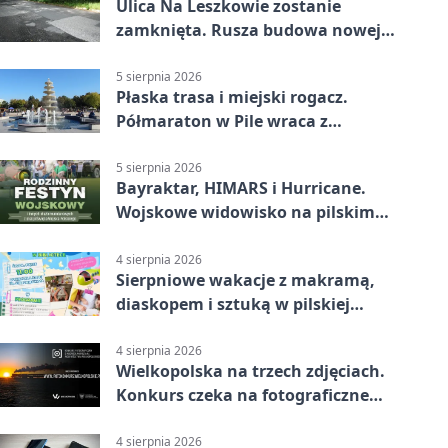
Ulica Na Leszkowie zostanie
zamknięta. Rusza budowa nowej
nawierzchni
5 sierpnia 2026
Płaska trasa i miejski rogacz.
Półmaraton w Pile wraca z
lokalnym pakietem
5 sierpnia 2026
Bayraktar, HIMARS i Hurricane.
Wojskowe widowisko na pilskim
lotnisku
4 sierpnia 2026
Sierpniowe wakacje z makramą,
diaskopem i sztuką w pilskiej
bibliotece
4 sierpnia 2026
Wielkopolska na trzech zdjęciach.
Konkurs czeka na fotograficzne
odkrycia
4 sierpnia 2026