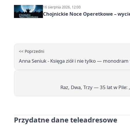
16 sierpnia 2026, 12:00
Chojnickie Noce Operetkowe – wyc
<< Poprzedni
Anna Seniuk - Księga ziół i nie tylko — monodram 
Raz, Dwa, Trzy — 35 lat w Pile:
Przydatne dane teleadresowe