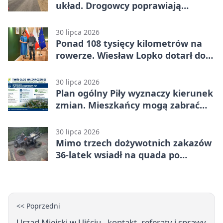
układ. Drogowcy poprawiają
bezpieczeństwo
30 lipca 2026
Ponad 108 tysięcy kilometrów na
rowerze. Wiesław Lopko dotarł do
Piły
30 lipca 2026
Plan ogólny Piły wyznaczy kierunek
zmian. Mieszkańcy mogą zabrać
głos
30 lipca 2026
Mimo trzech dożywotnich zakazów
36-latek wsiadł na quada po
alkoholu
<< Poprzedni
Urząd Miejski w Ujściu - kontakt, referaty i sprawy