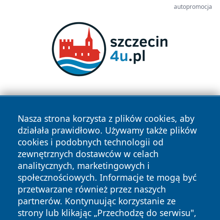
autopromocja
Nasza strona korzysta z plików cookies, aby
działała prawidłowo. Używamy także plików
cookies i podobnych technologii od
zewnętrznych dostawców w celach
Copyright © 2026 nowinypilskie.pl Wszystkie prawa
analitycznych, marketingowych i
zastrzeżone.
społecznościowych. Informacje te mogą być
przetwarzane również przez naszych
partnerów. Kontynuując korzystanie ze
Polityka
Polityka
News
Autorzy
strony lub klikając „Przechodzę do serwisu",
Prywatności
Cookies