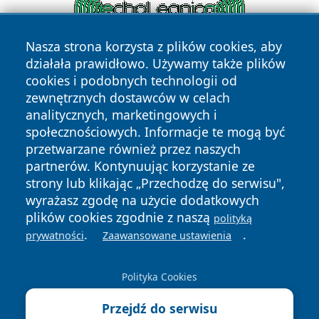
Nasza strona korzysta z plików cookies, aby
działała prawidłowo. Używamy także plików
cookies i podobnych technologii od
zewnętrznych dostawców w celach
analitycznych, marketingowych i
społecznościowych. Informacje te mogą być
przetwarzane również przez naszych
Copyright © 2026 nowinypilskie.pl Wszystkie prawa
zastrzeżone.
partnerów. Kontynuując korzystanie ze
strony lub klikając „Przechodzę do serwisu",
wyrażasz zgodę na użycie dodatkowych
Polityka
Polityka
plików cookies zgodnie z naszą
polityką
News
Autorzy
Prywatności
Cookies
.
.
prywatności
Zaawansowane ustawienia
Polityka Cookies
Przejdź do serwisu