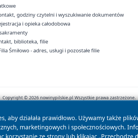
datkowe
ontakt, godziny czytelni i wyszukiwanie dokumentów
ejestracja i opieka całodobowa
, sakramenty
kt, biblioteka, filie
ia Śmiłowo - adres, usługi i pozostałe filie
Copyright © 2026 nowinypilskie.pl Wszystkie prawa zastrzeżone.
es, aby działała prawidłowo. Używamy także plik
News
Autorzy
Polityka Prywatności
Polityka Cookie
cznych, marketingowych i społecznościowych. Inf
 korzystanie ze strony lub klikając „Przechodzę 