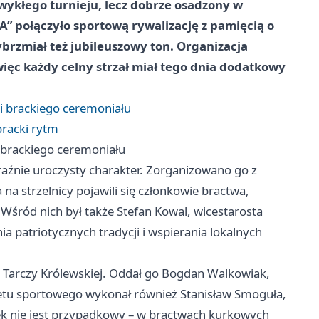
zwykłego turnieju, lecz dobrze osadzony w
A” połączyło sportową rywalizację z pamięcią o
ybrzmiał też jubileuszowy ton. Organizacja
 więc każdy celny strzał miał tego dnia dodatkowy
 i brackiego ceremoniału
bracki rytm
i brackiego ceremoniału
raźnie uroczysty charakter. Zorganizowano go z
 na strzelnicy pojawili się członkowie bractwa,
 Wśród nich był także Stefan Kowal, wicestarosta
a patriotycznych tradycji i wspierania lokalnych
 Tarczy Królewskiej. Oddał go Bogdan Walkowiak,
letu sportowego wykonał również Stanisław Smoguła,
tek nie jest przypadkowy – w bractwach kurkowych