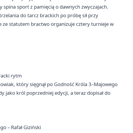
y spina sport z pamięcią o dawnych zwyczajach.
zelania do tarcz brackich po próbę sił przy
 ze statutem bractwo organizuje cztery turnieje w
racki rytm
kowiak, który sięgnął po Godność Króla 3–Majowego
 jako król poprzedniej edycji, a teraz dopisał do
o – Rafał Giziński