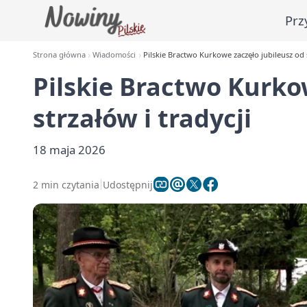
Prz
Strona główna
Wiadomości
Pilskie Bractwo Kurkowe zaczęło jubileusz od s
Pilskie Bractwo Kurko
strzałów i tradycji
18 maja 2026
2 min czytania
Udostępnij