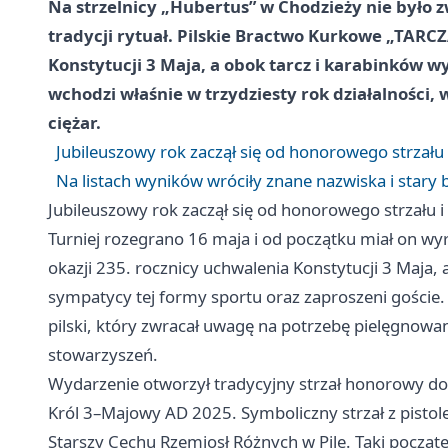
Na strzelnicy „Hubertus” w Chodzieży nie było 
tradycji rytuał. Pilskie Bractwo Kurkowe „TARCZ
Konstytucji 3 Maja, a obok tarcz i karabinków w
wchodzi właśnie w trzydziesty rok działalności,
ciężar.
Jubileuszowy rok zaczął się od honorowego strzału
Na listach wyników wróciły znane nazwiska i stary 
Jubileuszowy rok zaczął się od honorowego strzału 
Turniej rozegrano 16 maja i od początku miał on wy
okazji 235. rocznicy uchwalenia Konstytucji 3 Maja, a
sympatycy tej formy sportu oraz zaproszeni goście.
pilski, który zwracał uwagę na potrzebę pielęgnowani
stowarzyszeń.
Wydarzenie otworzył tradycyjny strzał honorowy do
Król 3–Majowy AD 2025. Symboliczny strzał z pisto
Starszy Cechu Rzemiosł Różnych w Pile. Taki począ