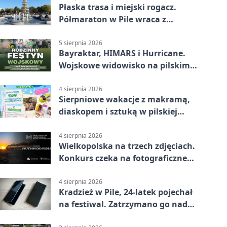
Płaska trasa i miejski rogacz.
Półmaraton w Pile wraca z
lokalnym pakietem
5 sierpnia 2026
Bayraktar, HIMARS i Hurricane.
Wojskowe widowisko na pilskim
lotnisku
4 sierpnia 2026
Sierpniowe wakacje z makramą,
diaskopem i sztuką w pilskiej
bibliotece
4 sierpnia 2026
Wielkopolska na trzech zdjęciach.
Konkurs czeka na fotograficzne
odkrycia
4 sierpnia 2026
Kradzież w Pile, 24-latek pojechał
na festiwal. Zatrzymano go nad
morzem