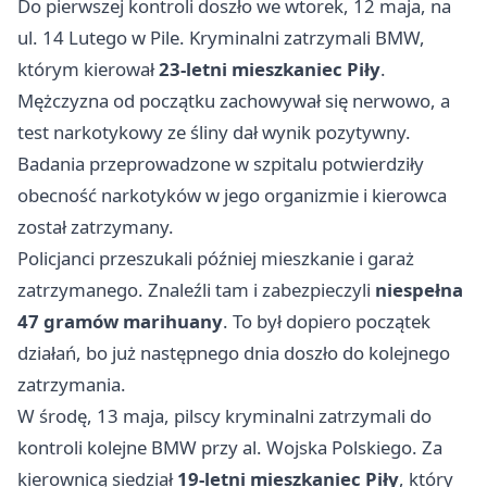
Do pierwszej kontroli doszło we wtorek, 12 maja, na
ul. 14 Lutego w Pile. Kryminalni zatrzymali BMW,
którym kierował
23-letni mieszkaniec Piły
.
Mężczyzna od początku zachowywał się nerwowo, a
test narkotykowy ze śliny dał wynik pozytywny.
Badania przeprowadzone w szpitalu potwierdziły
obecność narkotyków w jego organizmie i kierowca
został zatrzymany.
Policjanci przeszukali później mieszkanie i garaż
zatrzymanego. Znaleźli tam i zabezpieczyli
niespełna
47 gramów marihuany
. To był dopiero początek
działań, bo już następnego dnia doszło do kolejnego
zatrzymania.
W środę, 13 maja, pilscy kryminalni zatrzymali do
kontroli kolejne BMW przy al. Wojska Polskiego. Za
kierownicą siedział
19-letni mieszkaniec Piły
, który