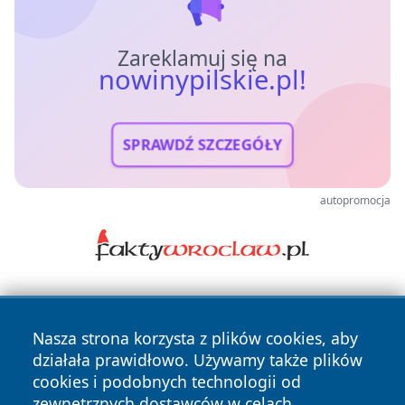
Zareklamuj się na
nowinypilskie.pl!
SPRAWDŹ SZCZEGÓŁY
autopromocja
Nasza strona korzysta z plików cookies, aby
działała prawidłowo. Używamy także plików
cookies i podobnych technologii od
zewnętrznych dostawców w celach