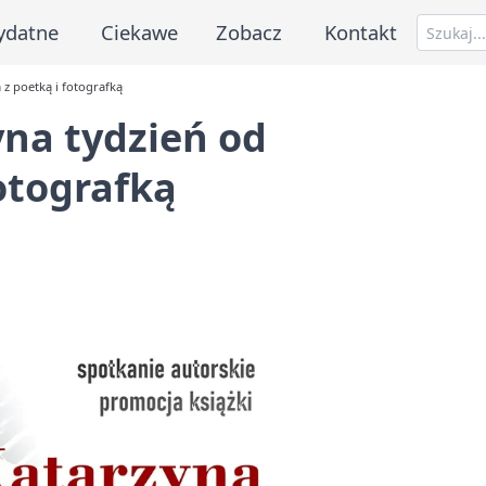
ydatne
Ciekawe
Zobacz
Kontakt
 z poetką i fotografką
yna tydzień od
otografką