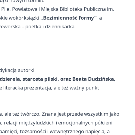
mową o nowym tomiku
ile. Powiatowa i Miejska Biblioteka Publiczna im.
kie wokół książki
„Bezimienność formy”
, a
worska – poetka i dziennikarka.
dykacją autorki
dzierela, starosta pilski, oraz Beata Dudzińska,
ie literacka prezentacja, ale też ważny punkt
nie, ale też twórczo. Znana jest przede wszystkim jako
 relacji międzyludzkich i emocjonalnych półcieni
pamięci, tożsamości i wewnętrznego napięcia, a