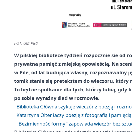
FOT. UM Piła
W pilskiej bibliotece tydzień rozpocznie się od 
prywatna pamięć z miejską opowieścią. Na sceni
w Pile, od lat budująca własny, rozpoznawalny j
tomik stanie się pretekstem do wieczoru, który 
To będzie spotkanie dla tych, którzy lubią, gdy l
po sobie wyraźny ślad w rozmowie.
Biblioteka Główna szykuje wieczór z poezją i ro
Katarzyna Olter łączy poezję z fotografią i pamięcią
„Bezimienność formy” zapowiada wieczór bez szt