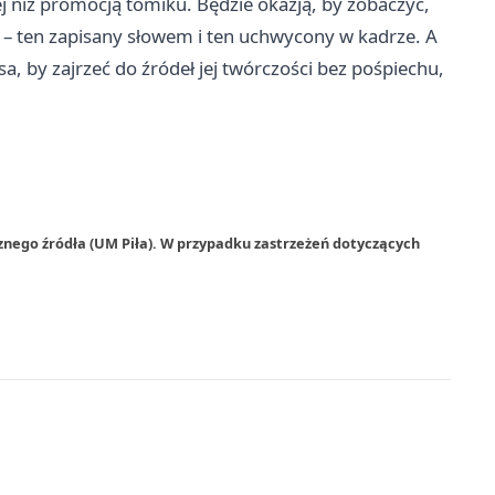
j niż promocją tomiku. Będzie okazją, by zobaczyć,
r – ten zapisany słowem i ten uchwycony w kadrze. A
sa, by zajrzeć do źródeł jej twórczości bez pośpiechu,
znego źródła (UM Piła). W przypadku zastrzeżeń dotyczących