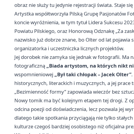
obraz nie służy tu jedynie rejestracji świata. Staje s
Artystka współtworzyła Pilską Grupę Pasjonatów Fot
koncie wyróżnienia, w tym tytuł Lidera Sukcesu 202
Powiatu Pilskiego, oraz Honorową Odznakę „Za zasłu
nazwisko już dobrze znane, bo Olter od lat pojawia 
organizatorka i uczestniczka licznych projektów.
Jej dorobek nie zamyka się jednak w fotografii. Ma 
fotograficzną
„Biada artystom, na których nikt ni
wspomnieniowej
„Był taki chłopak – Jacek Olter”
.
historycznych, literackich i muzycznych, a jej prace 
„Bezimienność formy” zapowiada wieczór bez sztu
Nowy tomik ma być kolejnym etapem tej drogi. Z opis
odcina poezji od doświadczenia, lecz pozwala jej wyr
dlatego takie spotkania przyciągają nie tylko stałych
kulturze czegoś bardziej osobistego niż oficjalna pre