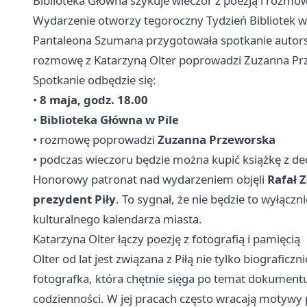
Biblioteka Główna szykuje wieczór z poezją i roz
Wydarzenie otworzy tegoroczny Tydzień Bibliotek w P
Pantaleona Szumana przygotowała spotkanie autors
rozmowę z Katarzyną Olter poprowadzi Zuzanna Prze
Spotkanie odbędzie się:
•
8 maja, godz. 18.00
•
Biblioteka Główna w Pile
• rozmowę poprowadzi
Zuzanna Przeworska
• podczas wieczoru będzie można kupić książkę z de
Honorowy patronat nad wydarzeniem objęli
Rafał Z
prezydent Piły
. To sygnał, że nie będzie to wyłączn
kulturalnego kalendarza miasta.
Katarzyna Olter łączy poezję z fotografią i pamięcią
Olter od lat jest związana z Piłą nie tylko biograficz
fotografka, która chętnie sięga po temat dokumentu,
codzienności. W jej pracach często wracają motywy 