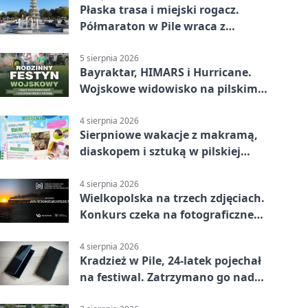
Płaska trasa i miejski rogacz.
Półmaraton w Pile wraca z
lokalnym pakietem
5 sierpnia 2026
Bayraktar, HIMARS i Hurricane.
Wojskowe widowisko na pilskim
lotnisku
4 sierpnia 2026
Sierpniowe wakacje z makramą,
diaskopem i sztuką w pilskiej
bibliotece
4 sierpnia 2026
Wielkopolska na trzech zdjęciach.
Konkurs czeka na fotograficzne
odkrycia
4 sierpnia 2026
Kradzież w Pile, 24-latek pojechał
na festiwal. Zatrzymano go nad
morzem