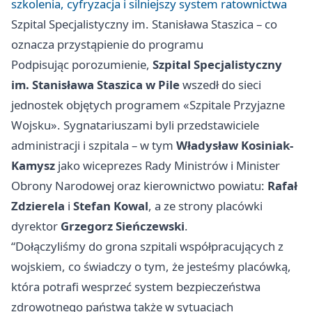
szkolenia, cyfryzacja i silniejszy system ratownictwa
Szpital Specjalistyczny im. Stanisława Staszica – co
oznacza przystąpienie do programu
Podpisując porozumienie,
Szpital Specjalistyczny
im. Stanisława Staszica w Pile
wszedł do sieci
jednostek objętych programem «Szpitale Przyjazne
Wojsku». Sygnatariuszami byli przedstawiciele
administracji i szpitala – w tym
Władysław Kosiniak-
Kamysz
jako wiceprezes Rady Ministrów i Minister
Obrony Narodowej oraz kierownictwo powiatu:
Rafał
Zdzierela
i
Stefan Kowal
, a ze strony placówki
dyrektor
Grzegorz Sieńczewski
.
“Dołączyliśmy do grona szpitali współpracujących z
wojskiem, co świadczy o tym, że jesteśmy placówką,
która potrafi wesprzeć system bezpieczeństwa
zdrowotnego państwa także w sytuacjach