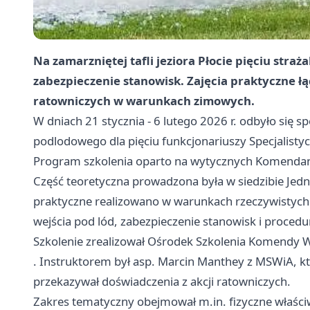
Na zamarzniętej tafli jeziora Płocie pięciu stra
zabezpieczenie stanowisk. Zajęcia praktyczne ł
ratowniczych w warunkach zimowych.
W dniach 21 stycznia - 6 lutego 2026 r. odbyło się s
podlodowego dla pięciu funkcjonariuszy Specjalis
Program szkolenia oparto na wytycznych Komendan
Część teoretyczna prowadzona była w siedzibie Jedno
praktyczne realizowano w warunkach rzeczywistych 
wejścia pod lód, zabezpieczenie stanowisk i procedu
Szkolenie zrealizował Ośrodek Szkolenia Komendy 
. Instruktorem był asp. Marcin Manthey z MSWiA, któ
przekazywał doświadczenia z akcji ratowniczych.
Zakres tematyczny obejmował m.in. fizyczne właściw