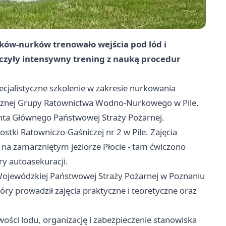
żaków-nurków trenowało wejścia pod lód i
ączyły intensywny trening z nauką procedur
pecjalistyczne szkolenie w zakresie nurkowania
tycznej Grupy Ratownictwa Wodno-Nurkowego w Pile.
ta Głównego Państwowej Straży Pożarnej.
stki Ratowniczo-Gaśniczej nr 2 w Pile. Zajęcia
na zamarzniętym jeziorze Płocie - tam ćwiczono
ry autoasekuracji.
Wojewódzkiej Państwowej Straży Pożarnej w
Poznaniu
ry prowadził zajęcia praktyczne i teoretyczne oraz
ości lodu, organizację i zabezpieczenie stanowiska