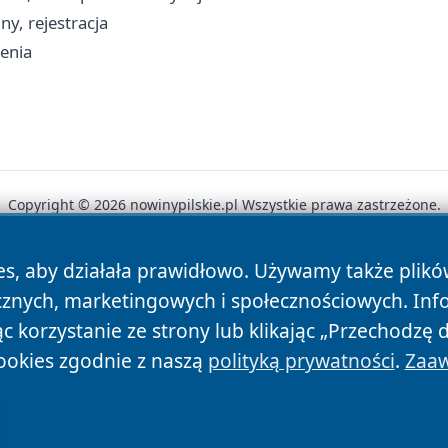
y, rejestracja
zenia
Copyright © 2026 nowinypilskie.pl Wszystkie prawa zastrzeżone.
es, aby działała prawidłowo. Używamy także plik
News
Autorzy
Polityka Prywatności
Polityka Cookie
cznych, marketingowych i społecznościowych. Inf
 korzystanie ze strony lub klikając „Przechodzę 
ookies zgodnie z naszą
polityką prywatności
.
Zaaw