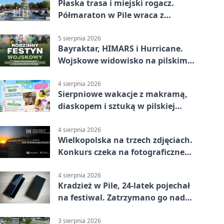
Płaska trasa i miejski rogacz.
Półmaraton w Pile wraca z
lokalnym pakietem
5 sierpnia 2026
Bayraktar, HIMARS i Hurricane.
Wojskowe widowisko na pilskim
lotnisku
4 sierpnia 2026
Sierpniowe wakacje z makramą,
diaskopem i sztuką w pilskiej
bibliotece
4 sierpnia 2026
Wielkopolska na trzech zdjęciach.
Konkurs czeka na fotograficzne
odkrycia
4 sierpnia 2026
Kradzież w Pile, 24-latek pojechał
na festiwal. Zatrzymano go nad
morzem
3 sierpnia 2026