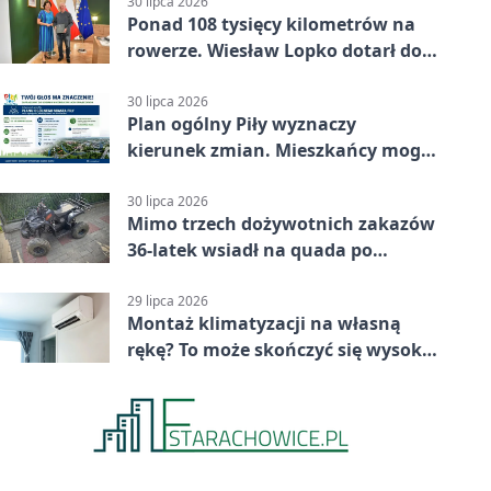
30 lipca 2026
Ponad 108 tysięcy kilometrów na
rowerze. Wiesław Lopko dotarł do
Piły
30 lipca 2026
Plan ogólny Piły wyznaczy
kierunek zmian. Mieszkańcy mogą
zabrać głos
30 lipca 2026
Mimo trzech dożywotnich zakazów
36-latek wsiadł na quada po
alkoholu
29 lipca 2026
Montaż klimatyzacji na własną
rękę? To może skończyć się wysoką
karą