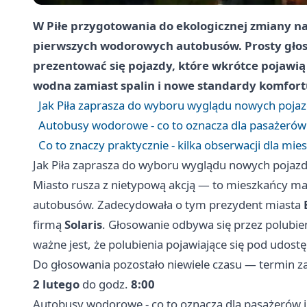
W Piłe przygotowania do ekologicznej zmiany n
pierwszych wodorowych autobusów. Prosty gło
prezentować się pojazdy, które wkrótce pojawią s
wodna zamiast spalin i nowe standardy komfort
Jak Piła zaprasza do wyboru wyglądu nowych poja
Autobusy wodorowe - co to oznacza dla pasażerów 
Co to znaczy praktycznie - kilka obserwacji dla mie
Jak Piła zaprasza do wyboru wyglądu nowych pojaz
Miasto rusza z nietypową akcją — to mieszkańcy m
autobusów. Zadecydowała o tym prezydent miasta
firmą
Solaris
. Głosowanie odbywa się przez polubi
ważne jest, że polubienia pojawiające się pod udos
Do głosowania pozostało niewiele czasu — termin zak
2 lutego
do godz.
8:00
Autobusy wodorowe - co to oznacza dla pasażerów i