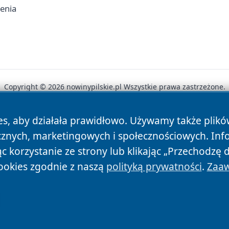
zenia
Copyright © 2026 nowinypilskie.pl Wszystkie prawa zastrzeżone.
es, aby działała prawidłowo. Używamy także plik
News
Autorzy
Polityka Prywatności
Polityka Cookie
cznych, marketingowych i społecznościowych. Inf
 korzystanie ze strony lub klikając „Przechodzę 
ookies zgodnie z naszą
polityką prywatności
.
Zaaw