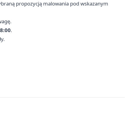
 wybraną propozycją malowania pod wskazanym
wagę.
8:00
.
ły.