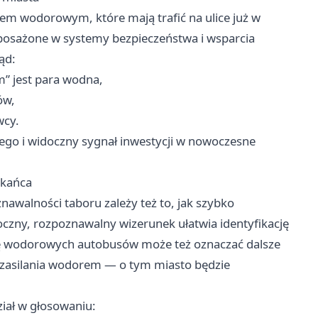
 wodorowym, które mają trafić na ulice już w
yposażone w systemy bezpieczeństwa i wsparcia
ąd:
” jest para wodna,
ów,
wcy.
ego i widoczny sygnał inwestycji w nowoczesne
zkańca
nawalności taboru zależy też to, jak szybko
zny, rozpoznawalny wizerunek ułatwia identyfikację
 się wodorowych autobusów może też oznaczać dalsze
 zasilania wodorem — o tym miasto będzie
ział w głosowaniu: