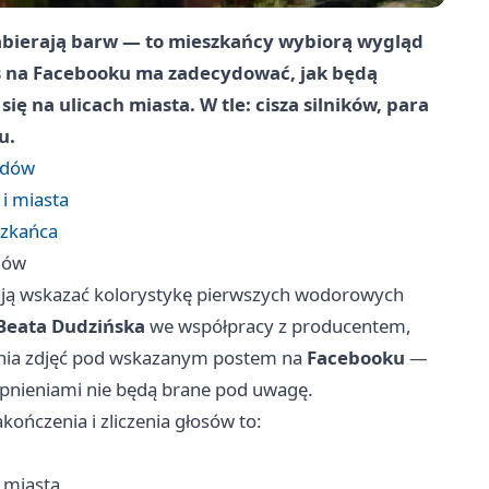
abierają barw — to mieszkańcy wybiorą wygląd
s na Facebooku ma zadecydować, jak będą
ię na ulicach miasta. W tle: cisza silników, para
u.
zdów
i miasta
szkańca
dów
ają wskazać kolorystykę pierwszych wodorowych
Beata Dudzińska
we współpracy z producentem,
enia zdjęć pod wskazanym postem na
Facebooku
—
tępnieniami nie będą brane pod uwagę.
ończenia i zliczenia głosów to:
 miasta