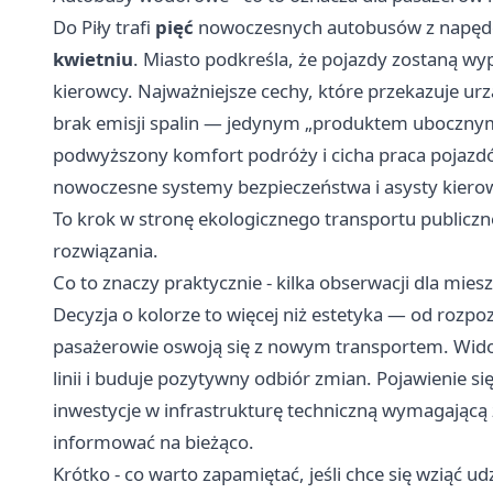
Do Piły trafi
pięć
nowoczesnych autobusów z napędem
kwietniu
. Miasto podkreśla, że pojazdy zostaną w
kierowcy. Najważniejsze cechy, które przekazuje urz
brak emisji spalin — jedynym „produktem ubocznym
podwyższony komfort podróży i cicha praca pojazd
nowoczesne systemy bezpieczeństwa i asysty kiero
To krok w stronę ekologicznego transportu publiczn
rozwiązania.
Co to znaczy praktycznie - kilka obserwacji dla mies
Decyzja o kolorze to więcej niż estetyka — od rozpoz
pasażerowie oswoją się z nowym transportem. Widoc
linii i buduje pozytywny odbiór zmian. Pojawienie
inwestycje w infrastrukturę techniczną wymagającą
informować na bieżąco.
Krótko - co warto zapamiętać, jeśli chce się wziąć ud