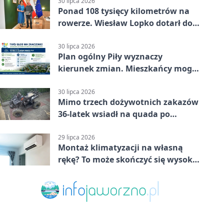
30 lipca 2026
Ponad 108 tysięcy kilometrów na
rowerze. Wiesław Lopko dotarł do
Piły
30 lipca 2026
Plan ogólny Piły wyznaczy
kierunek zmian. Mieszkańcy mogą
zabrać głos
30 lipca 2026
Mimo trzech dożywotnich zakazów
36-latek wsiadł na quada po
alkoholu
29 lipca 2026
Montaż klimatyzacji na własną
rękę? To może skończyć się wysoką
karą