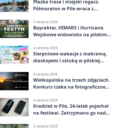
Płaska trasa i miejski rogacz.
Półmaraton w Pile wraca z
lokalnym pakietem
5 sierpnia 2026
Bayraktar, HIMARS i Hurricane.
Wojskowe widowisko na pilskim
lotnisku
4 sierpnia 2026
Sierpniowe wakacje z makramą,
diaskopem i sztuką w pilskiej
bibliotece
4 sierpnia 2026
Wielkopolska na trzech zdjęciach.
Konkurs czeka na fotograficzne
odkrycia
4 sierpnia 2026
Kradzież w Pile, 24-latek pojechał
na festiwal. Zatrzymano go nad
morzem
3 sierpnia 2026