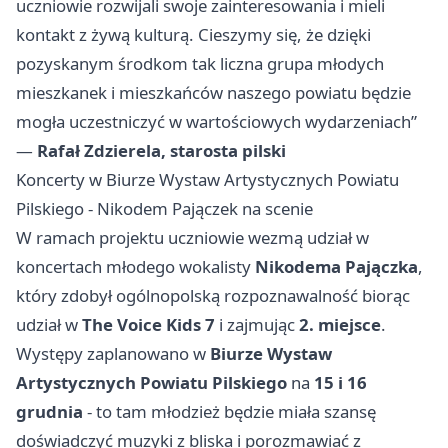
uczniowie rozwijali swoje zainteresowania i mieli
kontakt z żywą kulturą. Cieszymy się, że dzięki
pozyskanym środkom tak liczna grupa młodych
mieszkanek i mieszkańców naszego powiatu będzie
mogła uczestniczyć w wartościowych wydarzeniach”
—
Rafał Zdzierela, starosta pilski
Koncerty w Biurze Wystaw Artystycznych Powiatu
Pilskiego - Nikodem Pajączek na scenie
W ramach projektu uczniowie wezmą udział w
koncertach młodego wokalisty
Nikodema Pajączka
,
który zdobył ogólnopolską rozpoznawalność biorąc
udział w
The Voice Kids 7
i zajmując
2. miejsce
.
Występy zaplanowano w
Biurze Wystaw
Artystycznych Powiatu Pilskiego
na
15 i 16
grudnia
- to tam młodzież będzie miała szansę
doświadczyć muzyki z bliska i porozmawiać z