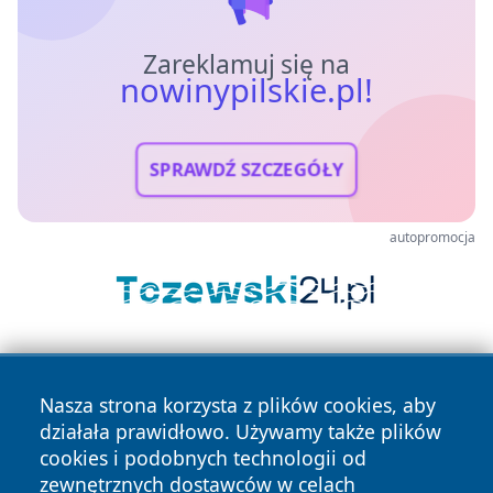
Zareklamuj się na
nowinypilskie.pl!
SPRAWDŹ SZCZEGÓŁY
autopromocja
Nasza strona korzysta z plików cookies, aby
działała prawidłowo. Używamy także plików
cookies i podobnych technologii od
zewnętrznych dostawców w celach
Copyright © 2026 nowinypilskie.pl Wszystkie prawa