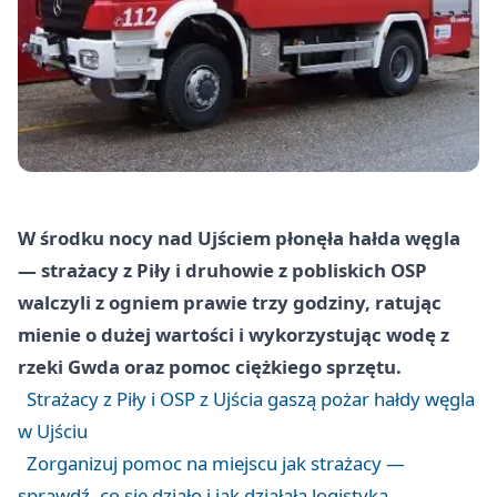
W środku nocy nad Ujściem płonęła hałda węgla
— strażacy z Piły i druhowie z pobliskich OSP
walczyli z ogniem prawie trzy godziny, ratując
mienie o dużej wartości i wykorzystując wodę z
rzeki Gwda oraz pomoc ciężkiego sprzętu.
Strażacy z Piły i OSP z Ujścia gaszą pożar hałdy węgla
w Ujściu
Zorganizuj pomoc na miejscu jak strażacy —
sprawdź, co się działo i jak działała logistyka