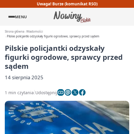
Uwaga! Burze (komunikat RSO)
MENU
Strona główna
Wiadomości
Pilskie policjantki odzyskały figurki ogrodowe, sprawcy przed sądem
Pilskie policjantki odzyskały
figurki ogrodowe, sprawcy przed
sądem
14 sierpnia 2025
1 min czytania
Udostępnij