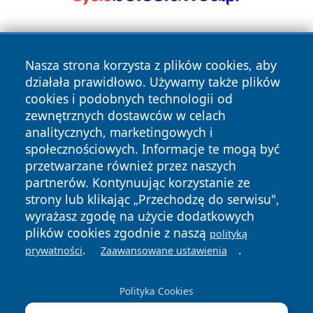
Nasza strona korzysta z plików cookies, aby
działała prawidłowo. Używamy także plików
cookies i podobnych technologii od
zewnętrznych dostawców w celach
Copyright © 2026 nowinypilskie.pl Wszystkie prawa
analitycznych, marketingowych i
zastrzeżone.
społecznościowych. Informacje te mogą być
przetwarzane również przez naszych
partnerów. Kontynuując korzystanie ze
Polityka
Polityka
News
Autorzy
strony lub klikając „Przechodzę do serwisu",
Prywatności
Cookies
wyrażasz zgodę na użycie dodatkowych
plików cookies zgodnie z naszą
polityką
.
.
prywatności
Zaawansowane ustawienia
Polityka Cookies