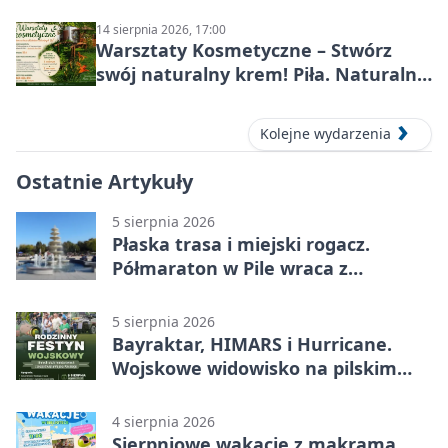
Wojska Polskiego
14 sierpnia 2026, 17:00
Warsztaty Kosmetyczne – Stwórz
swój naturalny krem! Piła. Naturalna
pielęgnacja
Kolejne wydarzenia
Ostatnie Artykuły
5 sierpnia 2026
Płaska trasa i miejski rogacz.
Półmaraton w Pile wraca z
lokalnym pakietem
5 sierpnia 2026
Bayraktar, HIMARS i Hurricane.
Wojskowe widowisko na pilskim
lotnisku
4 sierpnia 2026
Sierpniowe wakacje z makramą,