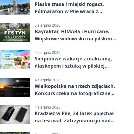
Płaska trasa i miejski rogacz.
Półmaraton w Pile wraca z
lokalnym pakietem
5 sierpnia 2026
Bayraktar, HIMARS i Hurricane.
Wojskowe widowisko na pilskim
lotnisku
4 sierpnia 2026
Sierpniowe wakacje z makramą,
diaskopem i sztuką w pilskiej
bibliotece
4 sierpnia 2026
Wielkopolska na trzech zdjęciach.
Konkurs czeka na fotograficzne
odkrycia
4 sierpnia 2026
Kradzież w Pile, 24-latek pojechał
na festiwal. Zatrzymano go nad
morzem