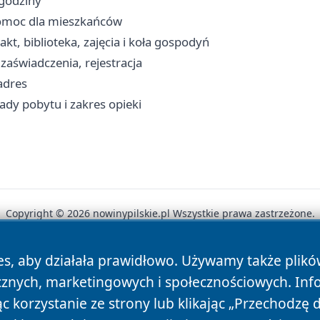
 godziny
 pomoc dla mieszkańców
t, biblioteka, zajęcia i koła gospodyń
zaświadczenia, rejestracja
adres
dy pobytu i zakres opieki
Copyright © 2026 nowinypilskie.pl Wszystkie prawa zastrzeżone.
es, aby działała prawidłowo. Używamy także plik
News
Autorzy
Polityka Prywatności
Polityka Cookie
cznych, marketingowych i społecznościowych. Inf
 korzystanie ze strony lub klikając „Przechodzę 