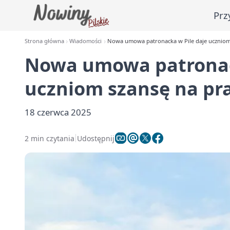
Prz
Strona główna
Wiadomości
Nowa umowa patronacka w Pile daje uczniom s
Nowa umowa patronac
uczniom szansę na pra
18 czerwca 2025
2 min czytania
Udostępnij