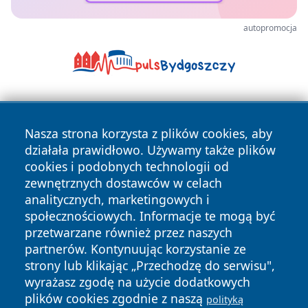
autopromocja
Nasza strona korzysta z plików cookies, aby
działała prawidłowo. Używamy także plików
cookies i podobnych technologii od
zewnętrznych dostawców w celach
Copyright © 2026 nowinypilskie.pl Wszystkie prawa
analitycznych, marketingowych i
zastrzeżone.
społecznościowych. Informacje te mogą być
przetwarzane również przez naszych
partnerów. Kontynuując korzystanie ze
Polityka
Polityka
News
Autorzy
strony lub klikając „Przechodzę do serwisu",
Prywatności
Cookies
wyrażasz zgodę na użycie dodatkowych
plików cookies zgodnie z naszą
polityką