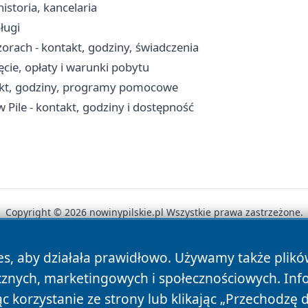
istoria, kancelaria
ługi
rach - kontakt, godziny, świadczenia
cie, opłaty i warunki pobytu
akt, godziny, programy pomocowe
 w Pile - kontakt, godziny i dostępność
Copyright © 2026 nowinypilskie.pl Wszystkie prawa zastrzeżone.
es, aby działała prawidłowo. Używamy także plik
News
Autorzy
Polityka Prywatności
Polityka Cookie
cznych, marketingowych i społecznościowych. Inf
 korzystanie ze strony lub klikając „Przechodzę 