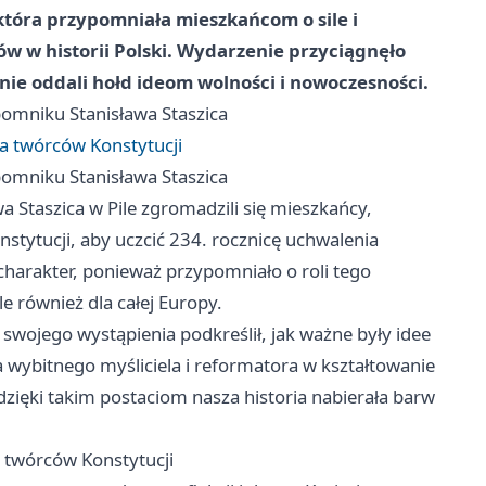
która przypomniała mieszkańcom o sile i
w w historii Polski. Wydarzenie przyciągnęło
nie oddali hołd ideom wolności i nowoczesności.
pomniku Stanisława Staszica
a twórców Konstytucji
pomniku Stanisława Staszica
Staszica w Pile zgromadzili się mieszkańcy,
nstytucji, aby uczcić 234. rocznicę uchwalenia
charakter, ponieważ przypomniało o roli tego
e również dla całej Europy.
swojego wystąpienia podkreślił, jak ważne były idee
a wybitnego myśliciela i reformatora w kształtowanie
zięki takim postaciom nasza historia nabierała barw
 twórców Konstytucji