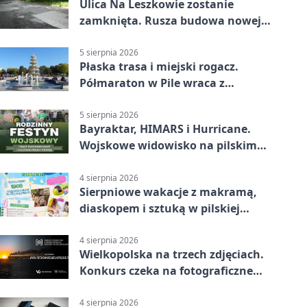
Ulica Na Leszkowie zostanie
zamknięta. Rusza budowa nowej
nawierzchni
5 sierpnia 2026
Płaska trasa i miejski rogacz.
Półmaraton w Pile wraca z
lokalnym pakietem
5 sierpnia 2026
Bayraktar, HIMARS i Hurricane.
Wojskowe widowisko na pilskim
lotnisku
4 sierpnia 2026
Sierpniowe wakacje z makramą,
diaskopem i sztuką w pilskiej
bibliotece
4 sierpnia 2026
Wielkopolska na trzech zdjęciach.
Konkurs czeka na fotograficzne
odkrycia
4 sierpnia 2026