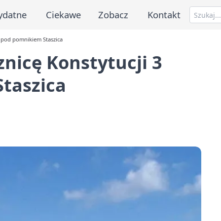
ydatne
Ciekawe
Zobacz
Kontakt
ja pod pomnikiem Staszica
cznicę Konstytucji 3
taszica