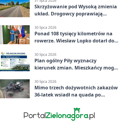
31 lipca 2026
Skrzyżowanie pod Wysoką zmienia
układ. Drogowcy poprawiają
bezpieczeństwo
30 lipca 2026
Ponad 108 tysięcy kilometrów na
rowerze. Wiesław Lopko dotarł do
Piły
30 lipca 2026
Plan ogólny Piły wyznaczy
kierunek zmian. Mieszkańcy mogą
zabrać głos
30 lipca 2026
Mimo trzech dożywotnich zakazów
36-latek wsiadł na quada po
alkoholu