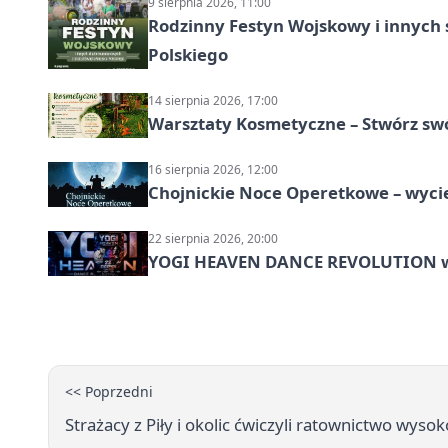
9 sierpnia 2026, 11:00
Rodzinny Festyn Wojskowy i innych 
Polskiego
14 sierpnia 2026, 17:00
Warsztaty Kosmetyczne – Stwórz swó
16 sierpnia 2026, 12:00
Chojnickie Noce Operetkowe – wyc
22 sierpnia 2026, 20:00
YOGI HEAVEN DANCE REVOLUTION w P
<< Poprzedni
Strażacy z Piły i okolic ćwiczyli ratownictwo wys