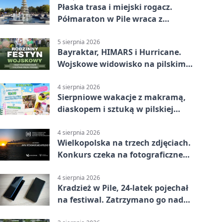
Płaska trasa i miejski rogacz.
Półmaraton w Pile wraca z
lokalnym pakietem
5 sierpnia 2026
Bayraktar, HIMARS i Hurricane.
Wojskowe widowisko na pilskim
lotnisku
4 sierpnia 2026
Sierpniowe wakacje z makramą,
diaskopem i sztuką w pilskiej
bibliotece
4 sierpnia 2026
Wielkopolska na trzech zdjęciach.
Konkurs czeka na fotograficzne
odkrycia
4 sierpnia 2026
Kradzież w Pile, 24-latek pojechał
na festiwal. Zatrzymano go nad
morzem