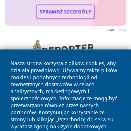
SPRAWDŹ SZCZEGÓŁY
autopromocja
Nasza strona korzysta z plików cookies, aby
działała prawidłowo. Używamy także plików
cookies i podobnych technologii od
zewnętrznych dostawców w celach
analitycznych, marketingowych i
społecznościowych. Informacje te mogą być
przetwarzane również przez naszych
Copyright © 2026 nowinypilskie.pl Wszystkie prawa
partnerów. Kontynuując korzystanie ze
zastrzeżone.
strony lub klikając „Przechodzę do serwisu",
wyrażasz zgodę na użycie dodatkowych