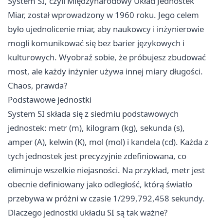
System SI, czyli Międzynarodowy Układ Jednostek
Miar, został wprowadzony w 1960 roku. Jego celem
było ujednolicenie miar, aby naukowcy i inżynierowie
mogli komunikować się bez barier językowych i
kulturowych. Wyobraź sobie, że próbujesz zbudować
most, ale każdy inżynier używa innej miary długości.
Chaos, prawda?
Podstawowe jednostki
System SI składa się z siedmiu podstawowych
jednostek: metr (m), kilogram (kg), sekunda (s),
amper (A), kelwin (K), mol (mol) i kandela (cd). Każda z
tych jednostek jest precyzyjnie zdefiniowana, co
eliminuje wszelkie niejasności. Na przykład, metr jest
obecnie definiowany jako odległość, którą światło
przebywa w próżni w czasie 1/299,792,458 sekundy.
Dlaczego jednostki układu SI są tak ważne?