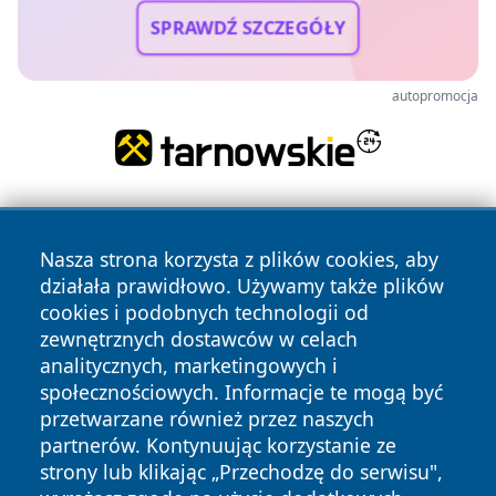
SPRAWDŹ SZCZEGÓŁY
autopromocja
Nasza strona korzysta z plików cookies, aby
działała prawidłowo. Używamy także plików
cookies i podobnych technologii od
zewnętrznych dostawców w celach
Copyright © 2026 nowinypilskie.pl Wszystkie prawa
analitycznych, marketingowych i
zastrzeżone.
społecznościowych. Informacje te mogą być
przetwarzane również przez naszych
partnerów. Kontynuując korzystanie ze
Polityka
Polityka
News
Autorzy
strony lub klikając „Przechodzę do serwisu",
Prywatności
Cookies